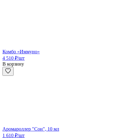
Комбо «Иммуно»
4 510
₽
/шт
В корзину
Аромароллер "Сон", 10 мл
1 610
₽
/шт