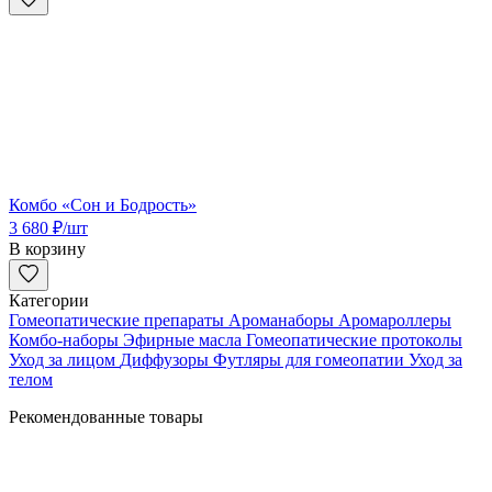
Комбо «Сон и Бодрость»
3 680
₽
/шт
В корзину
Категории
Гомеопатические препараты
Ароманаборы
Аромароллеры
Комбо-наборы
Эфирные масла
Гомеопатические протоколы
Уход за лицом
Диффузоры
Футляры для гомеопатии
Уход за
телом
Рекомендованные товары