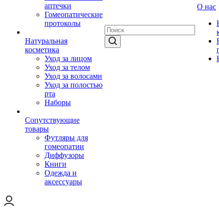
аптечки
О нас
Гомеопатические
протоколы
Натуральная
косметика
Уход за лицом
Уход за телом
Уход за волосами
Уход за полостью
рта
Наборы
Сопутствующие
товары
Футляры для
гомеопатии
Диффузоры
Книги
Одежда и
аксессуары