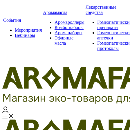
Лекарственные
Аромамасла
средства
События
Аромароллеры
Гомеопатически
Комбо-наборы
препараты
Мероприятия
Ароманаборы
Гомеопатически
Вебинары
Эфирные
аптечки
масла
Гомеопатически
протоколы