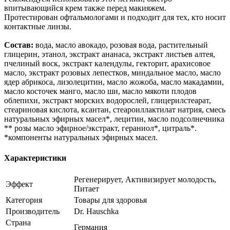
впитывающийся крем также перед макияжем.
Протестирован офтальмологами и подходит для тех, кто носит
контактные линзы.
Состав:
вода, масло авокадо, розовая вода, растительный
глицерин, этанол, экстракт ананаса, экстракт листьев алтея,
пчелиный воск, экстракт календулы, гекторит, арахисовое
масло, экстракт розовых лепестков, миндальное масло, масло
ядер абрикоса, лизолецитин, масло жожоба, масло макадамии,
масло косточек манго, масло ши, масло мякоти плодов
облепихи, экстракт морских водорослей, глицерилстеарат,
стеариновая кислота, ксантан, стеароиллактилат натрия, смесь
натуральных эфирных масел*, лецитин, масло подсолнечника
** розы масло эфирное/экстракт, гераниол*, цитраль*.
*компоненты натуральных эфирных масел.
Характеристики
Регенерирует, Активизирует молодость,
Эффект
Питает
Категория
Товары для здоровья
Производитель
Dr. Hauschka
Страна
Германия