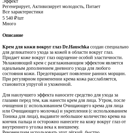
Эффект
Регенерирует, Активизирует молодость, Питает
Все характеристики
5 540
₽
/шт
Много
Описание
Крем для кожи вокруг глаз Dr.Hauschka
создан специально
для деликатного ухода за кожей в области вокруг глаз.
Придает коже вокруг глаз ощущение особой эластичности.
Увлажняющий крем с разглаживающим эффектом является
идеальным дополнением дневного ухода для любого
состояния кожи. Предотвращает появление ранних морщин.
При регулярном применении крема кожа расслабляется,
становится упругой и ухоженной.
Для наилучшего эффекта наносите средство для ухода за
глазами перед тем, как нанести крем для лица. Утром, после
очищения (с использованием Очищающего крема для лица
или Очищающего молочка) и укрепления (с использованием
Тоника для лица), выдавите небольшое количество крема на
кончик пальца и осторожно нанесите на кожу вокруг глаз от
внутреннего уголка века к внешнему.
Рекомендуем использовать этот лёгкий, быстро