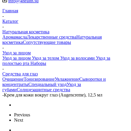
info@4health.su
Главная
-
Каталог
-
Натуральная косметика
Аромамасла
Лекарственные средства
Натуральная
косметика
Сопутствующие товары
-
Уход за лицом
Уход за лицом
Уход за телом
Уход за волосами
Уход за
полостью рта
Наборы
-
Средства для глаз
Очищение
Тонизирование
Увлажнение
Сыворотки и
концентраты
Специальный уход
Уход за
губами
Солнцезащитные средства
-
Крем для кожи вокруг глаз (Augencreme), 12,5 мл
Previous
Next