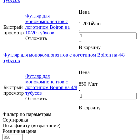
тубусов
Цена
Футляр для
монокомпонентов с
1 200
₽
/шт
Быстрый
логотипом Boiron на
-
просмотр
10/20 тубусов
Отложить
+
В корзину
Футляр для монокомпонентов с логотипом Boiron на 4/8
тубусов
Цена
Футляр для
монокомпонентов с
850
₽
/шт
Быстрый
логотипом Boiron на 4/8
-
просмотр
тубусов
Отложить
+
В корзину
Фильтр по параметрам
Сортировка
По алфавиту (возрастание)
Розничная цена