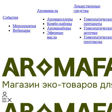
Лекарственные
Аромамасла
средства
События
Аромароллеры
Гомеопатически
Комбо-наборы
препараты
Мероприятия
Ароманаборы
Гомеопатически
Вебинары
Эфирные
аптечки
масла
Гомеопатически
протоколы