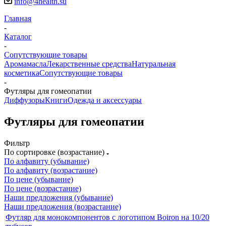
info@4health.su
Главная
-
Каталог
-
Сопутствующие товары
Аромамасла
Лекарственные средства
Натуральная
косметика
Сопутствующие товары
-
Футляры для гомеопатии
Диффузоры
Книги
Одежда и аксессуары
Футляры для гомеопатии
Фильтр
По сортировке (возрастание)
По алфавиту (убывание)
По алфавиту (возрастание)
По цене (убывание)
По цене (возрастание)
Наши предложения (убывание)
Наши предложения (возрастание)
Футляр для монокомпонентов с логотипом Boiron на 10/20