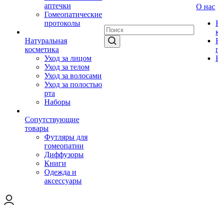
аптечки
О нас
Гомеопатические
протоколы
Натуральная
косметика
Уход за лицом
Уход за телом
Уход за волосами
Уход за полостью
рта
Наборы
Сопутствующие
товары
Футляры для
гомеопатии
Диффузоры
Книги
Одежда и
аксессуары