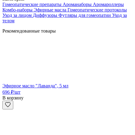
Гомеопатические препараты
Ароманаборы
Аромароллеры
Комбо-наборы
Эфирные масла
Гомеопатические протоколы
Уход за лицом
Диффузоры
Футляры для гомеопатии
Уход за
телом
Рекомендованные товары
Эфирное масло "Лаванда", 5 мл
696
₽
/шт
В корзину