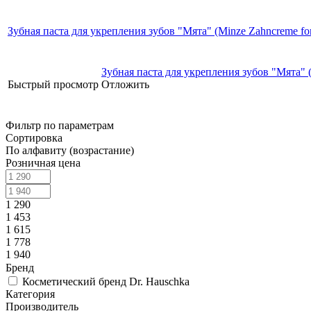
Зубная паста для укрепления зубов "Мята" (Minze Zahncreme for
Зубная паста для укрепления зубов "Мята" (
Быстрый просмотр
Отложить
Фильтр по параметрам
Сортировка
По алфавиту (возрастание)
Розничная цена
1 290
1 453
1 615
1 778
1 940
Бренд
Косметический бренд Dr. Hauschka
Категория
Производитель