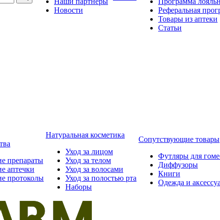
Наши партнёры
Программа лояль
Новости
Реферальная прог
Товары из аптеки
Статьи
Натуральная косметика
Сопутствующие товары
тва
Уход за лицом
Футляры для гом
ие препараты
Уход за телом
Диффузоры
ие аптечки
Уход за волосами
Книги
ие протоколы
Уход за полостью рта
Одежда и аксессу
Наборы