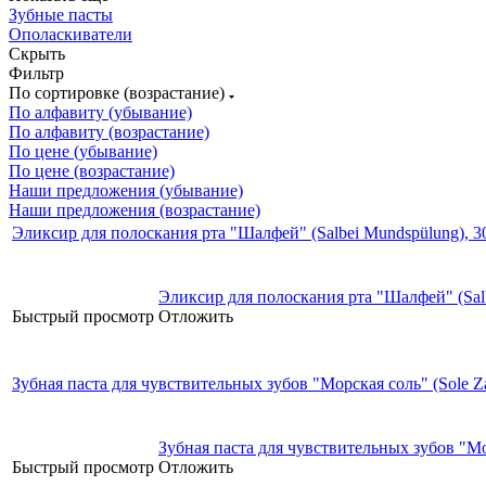
Зубные пасты
Ополаскиватели
Скрыть
Фильтр
По сортировке (возрастание)
По алфавиту (убывание)
По алфавиту (возрастание)
По цене (убывание)
По цене (возрастание)
Наши предложения (убывание)
Наши предложения (возрастание)
Эликсир для полоскания рта "Шалфей" (Salbei Mundspülung), 3
Эликсир для полоскания рта "Шалфей" (Salb
Быстрый просмотр
Отложить
Зубная паста для чувствительных зубов "Морская соль" (Sole Za
Зубная паста для чувствительных зубов "Мор
Быстрый просмотр
Отложить