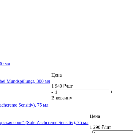
00 мл
Цена
ei Mundspülung), 300 мл
1 940
₽
/шт
-
+
В корзину
chcreme Sensitiv), 75 мл
Цена
ская соль" (Sole Zachcreme Sensitiv), 75 мл
1 290
₽
/шт