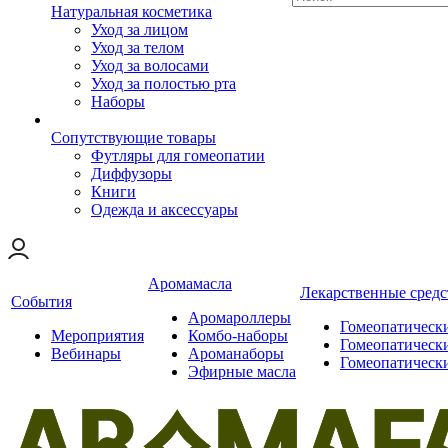
Натуральная косметика
Уход за лицом
Уход за телом
Уход за волосами
Уход за полостью рта
Наборы
Сопутствующие товары
Футляры для гомеопатии
Диффузоры
Книги
Одежда и аксессуары
Аромамасла
Лекарственные средс
События
Аромароллеры
Гомеопатическ
Мероприятия
Комбо-наборы
Гомеопатическ
Вебинары
Ароманаборы
Гомеопатическ
Эфирные масла