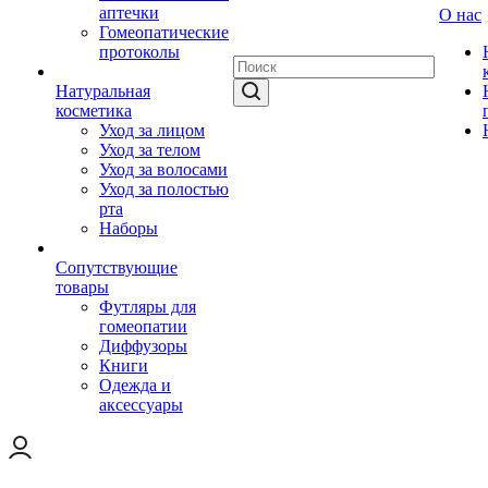
аптечки
О нас
Гомеопатические
протоколы
Натуральная
косметика
Уход за лицом
Уход за телом
Уход за волосами
Уход за полостью
рта
Наборы
Сопутствующие
товары
Футляры для
гомеопатии
Диффузоры
Книги
Одежда и
аксессуары