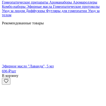
Гомеопатические препараты
Ароманаборы
Аромароллеры
Комбо-наборы
Эфирные масла
Гомеопатические протоколы
Уход за лицом
Диффузоры
Футляры для гомеопатии
Уход за
телом
Рекомендованные товары
Эфирное масло "Лаванда", 5 мл
696
₽
/шт
В корзину