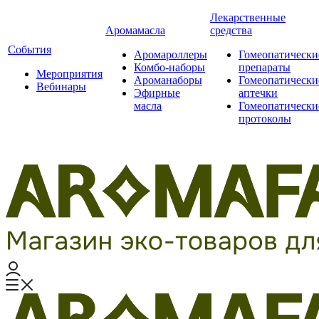
Лекарственные
Аромамасла
средства
События
Аромароллеры
Гомеопатически
Комбо-наборы
препараты
Мероприятия
Ароманаборы
Гомеопатически
Вебинары
Эфирные
аптечки
масла
Гомеопатически
протоколы