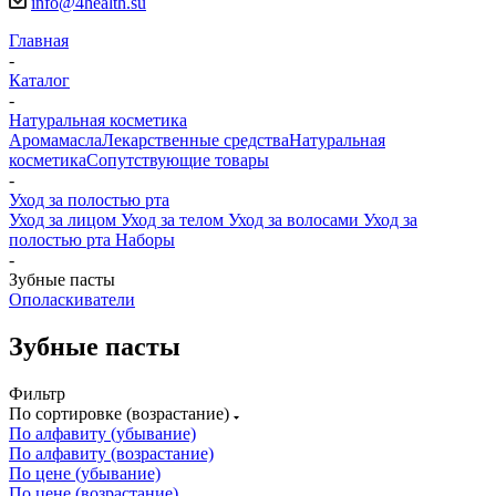
info@4health.su
Главная
-
Каталог
-
Натуральная косметика
Аромамасла
Лекарственные средства
Натуральная
косметика
Сопутствующие товары
-
Уход за полостью рта
Уход за лицом
Уход за телом
Уход за волосами
Уход за
полостью рта
Наборы
-
Зубные пасты
Ополаскиватели
Зубные пасты
Фильтр
По сортировке (возрастание)
По алфавиту (убывание)
По алфавиту (возрастание)
По цене (убывание)
По цене (возрастание)