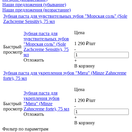
Наши предложения (убывание)
Наши предложения (возрастание)
Зубная паста для чувствительных зубов "Морская соль" (Sole
Zachcreme Sensitiv), 75 мл
Цена
Зубная паста для
чувствительных зубов
1 290
₽
/шт
"Морская соль" (Sole
Быстрый
-
Zachcreme Sensitiv), 75
просмотр
мл
Отложить
+
В корзину
Зубная паста для укрепления зубов "Мята" (Minze Zahncreme
forte), 75 мл
Цена
Зубная паста для
укрепления зубов
1 290
₽
/шт
Быстрый
"Мята" (Minze
-
просмотр
Zahncreme forte), 75 мл
Отложить
+
В корзину
Фильтр по параметрам