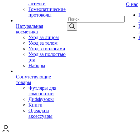
аптечки
О нас
Гомеопатические
протоколы
Натуральная
косметика
Уход за лицом
Уход за телом
Уход за волосами
Уход за полостью
рта
Наборы
Сопутствующие
товары
Футляры для
гомеопатии
Диффузоры
Книги
Одежда и
аксессуары