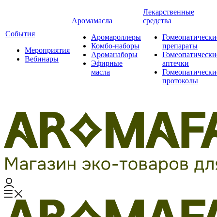
Лекарственные
Аромамасла
средства
События
Аромароллеры
Гомеопатически
Комбо-наборы
препараты
Мероприятия
Ароманаборы
Гомеопатически
Вебинары
Эфирные
аптечки
масла
Гомеопатически
протоколы