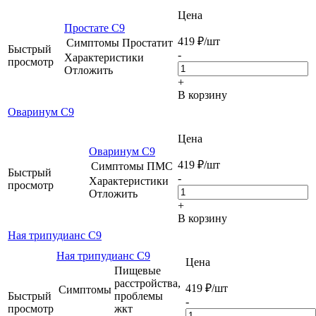
Цена
Простате C9
419
₽
/шт
Симптомы
Простатит
Быстрый
-
Характеристики
просмотр
Отложить
+
В корзину
Оваринум C9
Цена
Оваринум C9
419
₽
/шт
Симптомы
ПМС
Быстрый
-
Характеристики
просмотр
Отложить
+
В корзину
Ная трипудианс C9
Ная трипудианс C9
Цена
Пищевые
расстройства,
419
₽
/шт
Симптомы
Быстрый
проблемы
-
просмотр
жкт