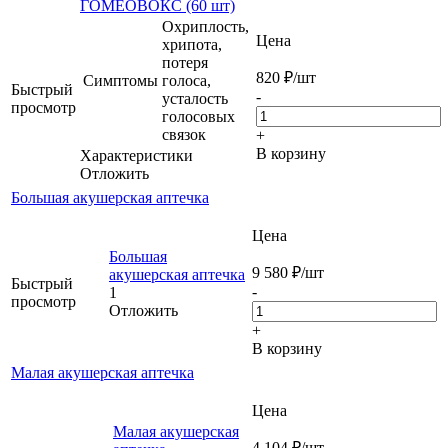
ГОМЕОВОКС (60 шт)
Охриплость,
Цена
хрипота,
потеря
820
₽
/шт
Симптомы
голоса,
Быстрый
-
усталость
просмотр
голосовых
связок
+
В корзину
Характеристики
Отложить
Большая акушерская аптечка
Цена
Большая
9 580
₽
/шт
акушерская аптечка
Быстрый
-
1
просмотр
Отложить
+
В корзину
Малая акушерская аптечка
Цена
Малая акушерская
4 104
₽
/шт