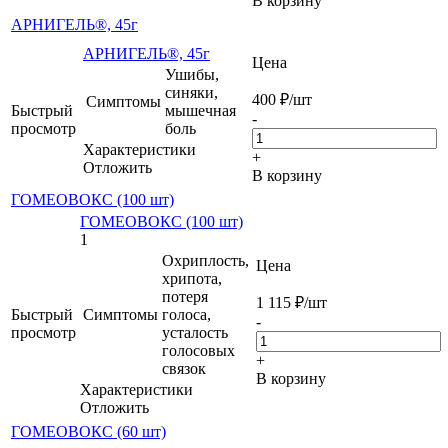
В корзину
АРНИГЕЛЬ®, 45г
АРНИГЕЛЬ®, 45г
Цена
Ушибы,
синяки,
400
₽
/шт
Симптомы
Быстрый
мышечная
-
просмотр
боль
Характеристики
+
Отложить
В корзину
ГОМЕОВОКС (100 шт)
ГОМЕОВОКС (100 шт)
1
Охриплость,
Цена
хрипота,
потеря
1 115
₽
/шт
Быстрый
Симптомы
голоса,
-
просмотр
усталость
голосовых
+
связок
В корзину
Характеристики
Отложить
ГОМЕОВОКС (60 шт)