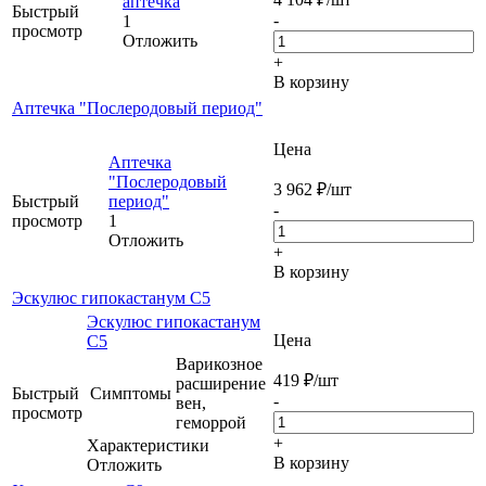
аптечка
Быстрый
-
1
просмотр
Отложить
+
В корзину
Аптечка "Послеродовый период"
Цена
Аптечка
"Послеродовый
3 962
₽
/шт
Быстрый
период"
-
просмотр
1
Отложить
+
В корзину
Эскулюс гипокастанум С5
Эскулюс гипокастанум
Цена
С5
Варикозное
419
₽
/шт
расширение
Быстрый
Симптомы
-
вен,
просмотр
геморрой
+
Характеристики
В корзину
Отложить