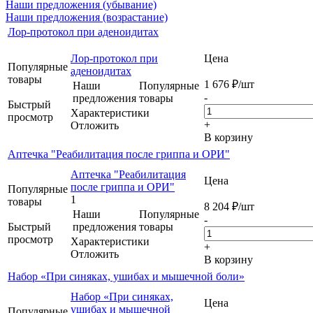
Наши предложения (убывание)
Наши предложения (возрастание)
Лор-протокол при аденоидитах
Лор-протокол при
Цена
Популярные
аденоидитах
товары
1 676
₽
/шт
Наши
Популярные
-
предложения
товары
Быстрый
Характеристики
просмотр
+
Отложить
В корзину
Аптечка "Реабилитация после гриппа и ОРИ"
Аптечка "Реабилитация
Цена
после гриппа и ОРИ"
Популярные
1
товары
8 204
₽
/шт
Наши
Популярные
-
Быстрый
предложения
товары
просмотр
Характеристики
+
Отложить
В корзину
Набор «При синяках, ушибах и мышечной боли»
Набор «При синяках,
Цена
ушибах и мышечной
Популярные