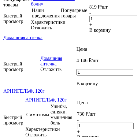
боли»
товары
819
₽
/шт
Наши
Популярные
-
Быстрый
предложения
товары
просмотр
Характеристики
+
Отложить
В корзину
Домашняя аптечка
Цена
Домашняя
4 146
₽
/шт
Быстрый
аптечка
-
просмотр
Отложить
+
В корзину
АРНИГЕЛЬ®, 120г
АРНИГЕЛЬ®, 120г
Цена
Ушибы,
синяки,
730
₽
/шт
Симптомы
Быстрый
мышечная
-
просмотр
боль
Характеристики
+
Отложить