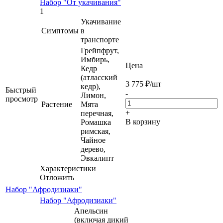
Набор "От укачивания"
1
Укачивание
Симптомы
в
транспорте
Грейпфрут,
Имбирь,
Цена
Кедр
(атласский
3 775
₽
/шт
кедр),
Быстрый
-
Лимон,
просмотр
Растение
Мята
+
перечная,
В корзину
Ромашка
римская,
Чайное
дерево,
Эвкалипт
Характеристики
Отложить
Набор "Афродизиаки"
Набор "Афродизиаки"
Апельсин
(включая дикий