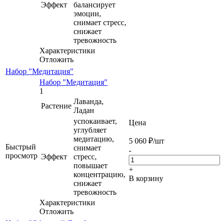
Эффект
балансирует
эмоции,
снимает стресс,
снижает
тревожность
Характеристики
Отложить
Набор "Медитация"
Набор "Медитация"
1
Лаванда,
Растение
Ладан
успокаивает,
Цена
углубляет
медитацию,
5 060
₽
/шт
Быстрый
снимает
-
просмотр
Эффект
стресс,
повышает
+
концентрацию,
В корзину
снижает
тревожность
Характеристики
Отложить