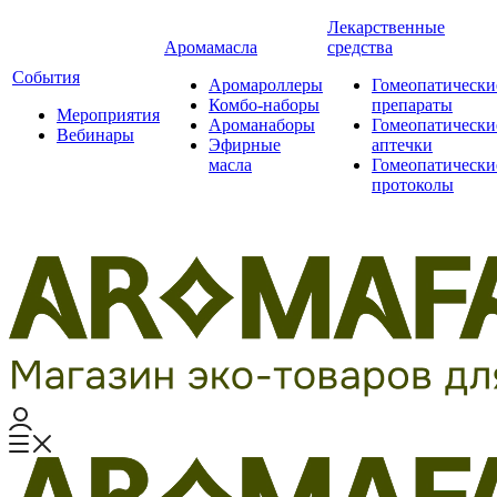
Лекарственные
Аромамасла
средства
События
Аромароллеры
Гомеопатически
Комбо-наборы
препараты
Мероприятия
Ароманаборы
Гомеопатически
Вебинары
Эфирные
аптечки
масла
Гомеопатически
протоколы