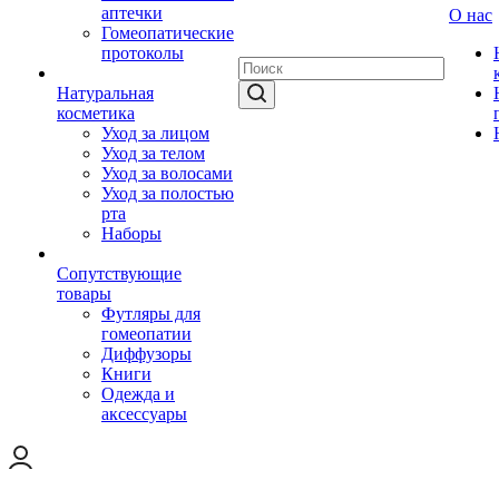
аптечки
О нас
Гомеопатические
протоколы
Натуральная
косметика
Уход за лицом
Уход за телом
Уход за волосами
Уход за полостью
рта
Наборы
Сопутствующие
товары
Футляры для
гомеопатии
Диффузоры
Книги
Одежда и
аксессуары