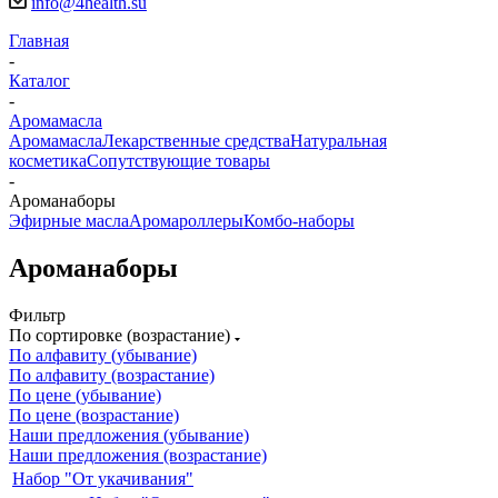
info@4health.su
Главная
-
Каталог
-
Аромамасла
Аромамасла
Лекарственные средства
Натуральная
косметика
Сопутствующие товары
-
Ароманаборы
Эфирные масла
Аромароллеры
Комбо-наборы
Ароманаборы
Фильтр
По сортировке (возрастание)
По алфавиту (убывание)
По алфавиту (возрастание)
По цене (убывание)
По цене (возрастание)
Наши предложения (убывание)
Наши предложения (возрастание)
Набор "От укачивания"