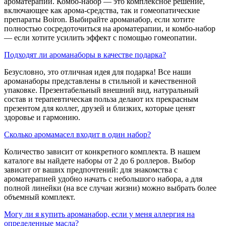
ароматерапии. Комбо-набор — это комплексное решение,
включающее как арома-средства, так и гомеопатические
препараты Boiron. Выбирайте ароманабор, если хотите
полностью сосредоточиться на ароматерапии, и комбо-набор
— если хотите усилить эффект с помощью гомеопатии.
Подходят ли ароманаборы в качестве подарка?
Безусловно, это отличная идея для подарка! Все наши
ароманаборы представлены в стильной и качественной
упаковке. Презентабельный внешний вид, натуральный
состав и терапевтическая польза делают их прекрасным
презентом для коллег, друзей и близких, которые ценят
здоровье и гармонию.
Сколько аромамасел входит в один набор?
Количество зависит от конкретного комплекта. В нашем
каталоге вы найдете наборы от 2 до 6 роллеров. Выбор
зависит от ваших предпочтений: для знакомства с
ароматерапией удобно начать с небольшого набора, а для
полной линейки (на все случаи жизни) можно выбрать более
объемный комплект.
Могу ли я купить ароманабор, если у меня аллергия на
определенные масла?