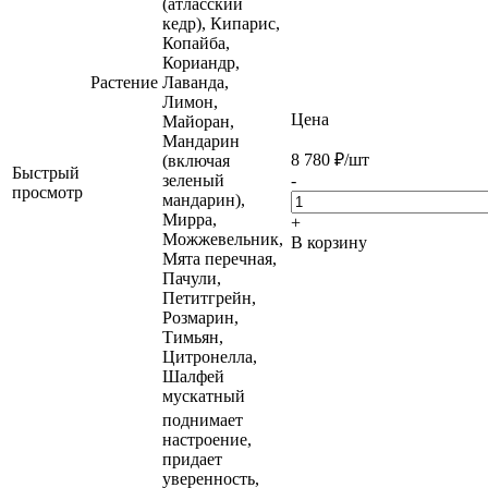
(атласский
кедр), Кипарис,
Копайба,
Кориандр,
Растение
Лаванда,
Лимон,
Цена
Майоран,
Мандарин
8 780
₽
/шт
(включая
Быстрый
зеленый
-
просмотр
мандарин),
Мирра,
+
Можжевельник,
В корзину
Мята перечная,
Пачули,
Петитгрейн,
Розмарин,
Тимьян,
Цитронелла,
Шалфей
мускатный
поднимает
настроение,
придает
уверенность,