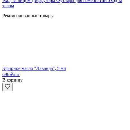
Уход за лицом
Диффузоры
Футляры для гомеопатии
Уход за
телом
Рекомендованные товары
Эфирное масло "Лаванда", 5 мл
696
₽
/шт
В корзину