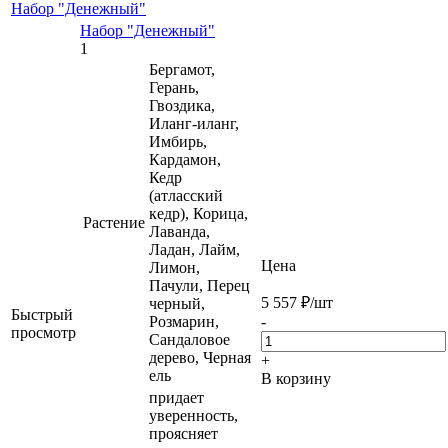
Набор "Денежный"
Набор "Денежный"
1
Бергамот,
Герань,
Гвоздика,
Иланг-иланг,
Имбирь,
Кардамон,
Кедр
(атласский
кедр), Корица,
Растение
Лаванда,
Ладан, Лайм,
Цена
Лимон,
Пачули, Перец
5 557
₽
/шт
черный,
Быстрый
Розмарин,
-
просмотр
Сандаловое
дерево, Черная
+
ель
В корзину
придает
уверенность,
проясняет