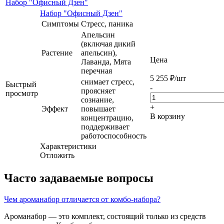
Набор "Офисный Дзен"
Набор "Офисный Дзен"
Симптомы
Стресс, паника
Апельсин
(включая дикий
Растение
апельсин),
Цена
Лаванда, Мята
перечная
5 255
₽
/шт
снимает стресс,
Быстрый
-
проясняет
просмотр
сознание,
+
Эффект
повышает
В корзину
концентрацию,
поддерживает
работоспособность
Характеристики
Отложить
Часто задаваемые вопросы
Чем ароманабор отличается от комбо-набора?
Ароманабор — это комплект, состоящий только из средств