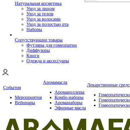
Натуральная косметика
Уход за лицом
Уход за телом
Уход за волосами
Уход за полостью рта
Наборы
Сопутствующие товары
Футляры для гомеопатии
Диффузоры
Книги
Одежда и аксессуары
Аромамасла
Лекарственные средс
События
Аромароллеры
Гомеопатическ
Мероприятия
Комбо-наборы
Гомеопатическ
Вебинары
Ароманаборы
Гомеопатическ
Эфирные масла