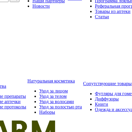
Наши партнёры
Программа лояль
Новости
Реферальная прог
Товары из аптеки
Статьи
Натуральная косметика
Сопутствующие товары
тва
Уход за лицом
Футляры для гом
ие препараты
Уход за телом
Диффузоры
ие аптечки
Уход за волосами
Книги
ие протоколы
Уход за полостью рта
Одежда и аксессу
Наборы