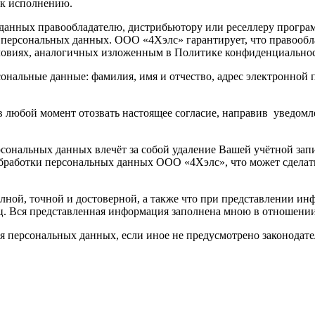
х к исполнению.
данных правообладателю, дистрибьютору или реселлеру програ
их персональных данных. ООО «4Хэлс» гарантирует, что правооб
словиях, аналогичных изложенным в Политике конфиденциально
нальные данные: фамилия, имя и отчество, адрес электронной п
в любой момент отозвать настоящее согласие, направив уведомл
сональных данных влечёт за собой удаление Вашей учётной запи
 обработки персональных данных ООО «4Хэлс», что может сдел
лной, точной и достоверной, а также что при представлении и
ц. Вся представленная информация заполнена мною в отношении
ия персональных данных, если иное не предусмотрено законодат