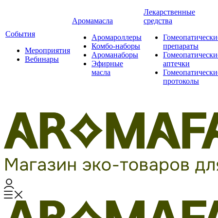
Лекарственные
Аромамасла
средства
События
Аромароллеры
Гомеопатически
Комбо-наборы
препараты
Мероприятия
Ароманаборы
Гомеопатически
Вебинары
Эфирные
аптечки
масла
Гомеопатически
протоколы