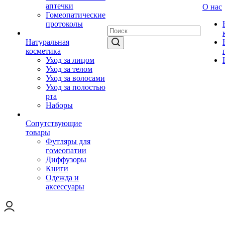
аптечки
О нас
Гомеопатические
протоколы
Натуральная
косметика
Уход за лицом
Уход за телом
Уход за волосами
Уход за полостью
рта
Наборы
Сопутствующие
товары
Футляры для
гомеопатии
Диффузоры
Книги
Одежда и
аксессуары