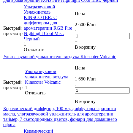
для ароматерапии RGB Fire Nightlight Cool Mist. Черный
Ультразвуковой
Увлажнитель
Цена
KINSCOTER. С
диффузором для
2 600
₽
/шт
Быстрый
ароматерапии RGB Fire
-
просмотр
Nightlight Cool Mist.
Черный
+
1
В корзину
Отложить
Ультразвуковой увлажнитель воздуха Kinscoter Volcanic
Цена
Ультразвуковой
увлажнитель воздуха
1 650
₽
/шт
Быстрый
Kinscoter Volcanic
-
просмотр
1
Отложить
+
В корзину
Керамический диффузор, 100 мл, диффузоры эфирного
масла, ультразвуковой увлажнитель для ароматерапии,
таймер, 7 светодиодных цветов, фонари для домашнего
офиса
Керамический