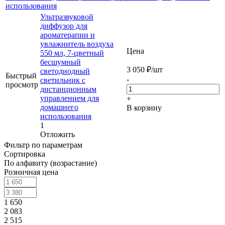
использования
Ультразвуковой
диффузор для
ароматерапии и
увлажнитель воздуха
Цена
550 мл, 7-цветный
бесшумный
3 050
₽
/шт
светодиодный
Быстрый
-
светильник с
просмотр
дистанционным
управлением для
+
домашнего
В корзину
использования
1
Отложить
Фильтр по параметрам
Сортировка
По алфавиту (возрастание)
Розничная цена
1 650
2 083
2 515