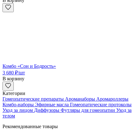
В корзину
Комбо «Сон и Бодрость»
3 680
₽
/шт
В корзину
Категории
Гомеопатические препараты
Ароманаборы
Аромароллеры
Комбо-наборы
Эфирные масла
Гомеопатические протоколы
Уход за лицом
Диффузоры
Футляры для гомеопатии
Уход за
телом
Рекомендованные товары