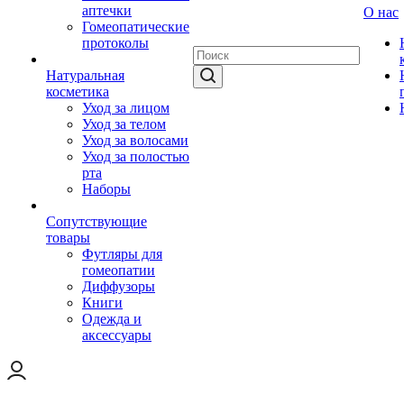
аптечки
О нас
Гомеопатические
протоколы
Натуральная
косметика
Уход за лицом
Уход за телом
Уход за волосами
Уход за полостью
рта
Наборы
Сопутствующие
товары
Футляры для
гомеопатии
Диффузоры
Книги
Одежда и
аксессуары