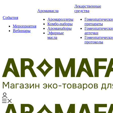
Лекарственные
Аромамасла
средства
События
Аромароллеры
Гомеопатически
Комбо-наборы
препараты
Мероприятия
Ароманаборы
Гомеопатически
Вебинары
Эфирные
аптечки
масла
Гомеопатически
протоколы