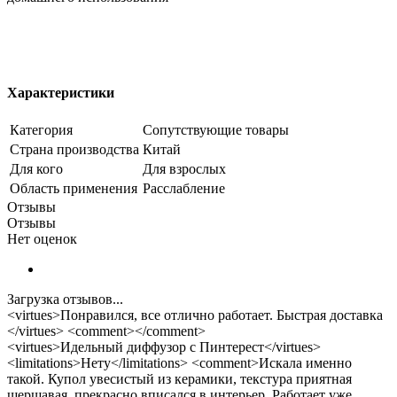
Характеристики
Категория
Сопутствующие товары
Страна производства
Китай
Для кого
Для взрослых
Область применения
Расслабление
Отзывы
Отзывы
Нет оценок
Загрузка отзывов...
<virtues>Понравился, все отлично работает. Быстрая доставка
</virtues> <comment></comment>
<virtues>Идельный диффузор с Пинтерест</virtues>
<limitations>Нету</limitations> <comment>Искала именно
такой. Купол увесистый из керамики, текстура приятная
шершавая, прекрасно вписался в интерьер. Работает уже