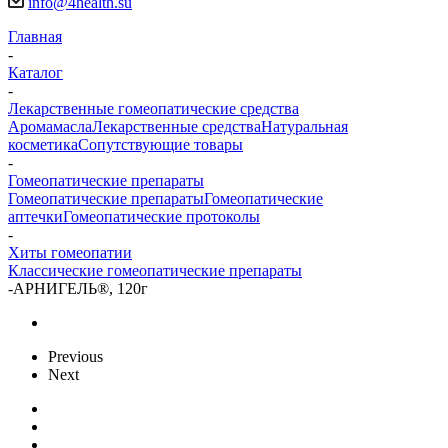
info@4health.su
Главная
-
Каталог
-
Лекарственные гомеопатические средства
Аромамасла
Лекарственные средства
Натуральная
косметика
Сопутствующие товары
-
Гомеопатические препараты
Гомеопатические препараты
Гомеопатические
аптечки
Гомеопатические протоколы
-
Хиты гомеопатии
Классические гомеопатические препараты
-
АРНИГЕЛЬ®, 120г
Previous
Next