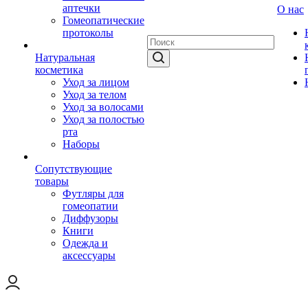
аптечки
О нас
Гомеопатические
протоколы
Натуральная
косметика
Уход за лицом
Уход за телом
Уход за волосами
Уход за полостью
рта
Наборы
Сопутствующие
товары
Футляры для
гомеопатии
Диффузоры
Книги
Одежда и
аксессуары