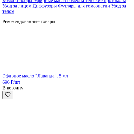
Комбо-наборы
Эфирные масла
Гомеопатические протоколы
Уход за лицом
Диффузоры
Футляры для гомеопатии
Уход за
телом
Рекомендованные товары
Эфирное масло "Лаванда", 5 мл
696
₽
/шт
В корзину