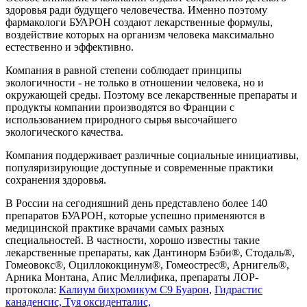
здоровья ради будущего человечества. Именно поэтому
фармакологи БУАРОН создают лекарственные формулы,
воздействие которых на организм человека максимально
естественно и эффективно.
Компания в равной степени соблюдает принципы
экологичности - не только в отношении человека, но и
окружающей среды. Поэтому все лекарственные препараты и
продукты компании производятся во Франции с
использованием природного сырья высочайшего
экологического качества.
Компания поддерживает различные социальные инициативы,
популяризирующие доступные и современные практики
сохранения здоровья.
В России на сегодняшний день представлено более 140
препаратов БУАРОН, которые успешно применяются в
медицинской практике врачами самых разных
специальностей. В частности, хорошо известны такие
лекарственные препараты, как Дантинорм Бэби®, Стодаль®,
Гомеовокс®, Оциллококцинум®, Гомеострес®, Арнигель®,
Арника Монтана, Апис Меллифика, препараты ЛОР-
протокола:
Калиум бихромикум С9 Буарон
,
Гидрастис
канаденсис,
Туя оксиденталис,