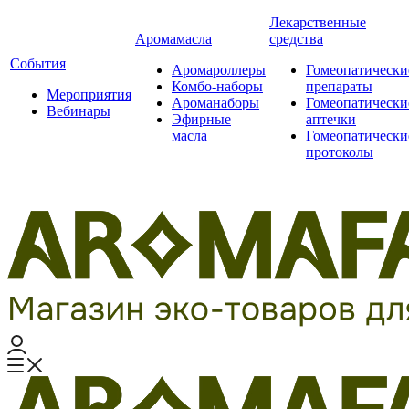
Лекарственные
Аромамасла
средства
События
Аромароллеры
Гомеопатически
Комбо-наборы
препараты
Мероприятия
Ароманаборы
Гомеопатически
Вебинары
Эфирные
аптечки
масла
Гомеопатически
протоколы