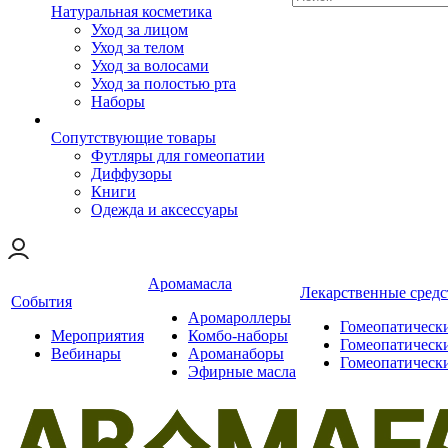
Натуральная косметика
Уход за лицом
Уход за телом
Уход за волосами
Уход за полостью рта
Наборы
Сопутствующие товары
Футляры для гомеопатии
Диффузоры
Книги
Одежда и аксессуары
Аромамасла
Лекарственные средс
События
Аромароллеры
Гомеопатическ
Мероприятия
Комбо-наборы
Гомеопатическ
Вебинары
Ароманаборы
Гомеопатическ
Эфирные масла