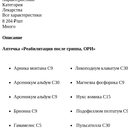
Категория
Лекарства
Все характеристики
8 204
₽
/шт
Много
Описание
Аптечка «Реабилитация после гриппа, ОРИ»
Арника монтана C9
Ликоподиум клаватум С3
Арсеникум альбум С30
Магнезиа фосфорика С9
Арсеникум альбум С9
Нукс вомика С15
Бриониа С9
Подофиллюм пелтатум 
Гамамелис С5
Пульсатилла С30