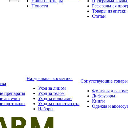
Наши партнёры
Программа лояль
Новости
Реферальная прог
Товары из аптеки
Статьи
Натуральная косметика
Сопутствующие товары
тва
Уход за лицом
Футляры для гом
ие препараты
Уход за телом
Диффузоры
ие аптечки
Уход за волосами
Книги
ие протоколы
Уход за полостью рта
Одежда и аксессу
Наборы