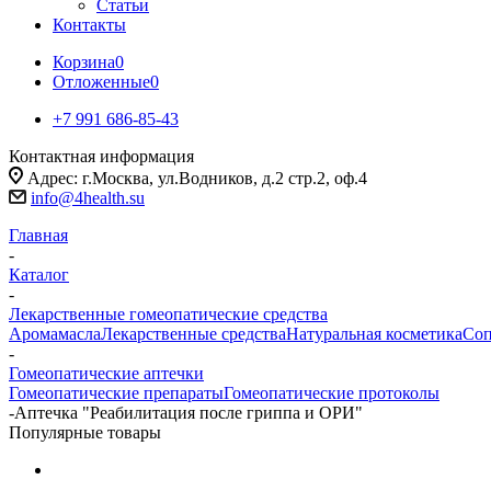
Статьи
Контакты
Корзина
0
Отложенные
0
+7 991 686-85-43
Контактная информация
Адрес: г.Москва, ул.Водников, д.2 стр.2, оф.4
info@4health.su
Главная
-
Каталог
-
Лекарственные гомеопатические средства
Аромамасла
Лекарственные средства
Натуральная косметика
Соп
-
Гомеопатические аптечки
Гомеопатические препараты
Гомеопатические протоколы
-
Аптечка "Реабилитация после гриппа и ОРИ"
Популярные товары