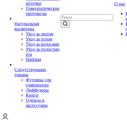
аптечки
О нас
Гомеопатические
протоколы
Натуральная
косметика
Уход за лицом
Уход за телом
Уход за волосами
Уход за полостью
рта
Наборы
Сопутствующие
товары
Футляры для
гомеопатии
Диффузоры
Книги
Одежда и
аксессуары