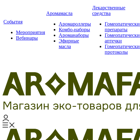
Лекарственные
Аромамасла
средства
События
Аромароллеры
Гомеопатически
Комбо-наборы
препараты
Мероприятия
Ароманаборы
Гомеопатически
Вебинары
Эфирные
аптечки
масла
Гомеопатически
протоколы