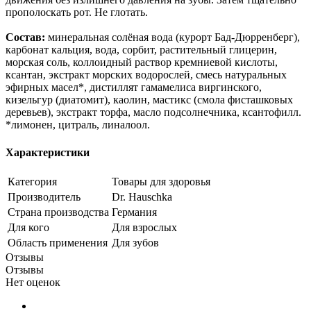
прополоскать рот. Не глотать.
Состав:
минеральная солёная вода (курорт Бад-Дюрренберг),
карбонат кальция, вода, сорбит, растительный глицерин,
морская соль, коллоидный раствор кремниевой кислоты,
ксантан, экстракт морских водорослей, смесь натуральных
эфирных масел*, дистиллят гамамелиса виргинского,
кизельгур (диатомит), каолин, мастикс (смола фисташковых
деревьев), экстракт торфа, масло подсолнечника, ксантофилл.
*лимонен, цитраль, линалоол.
Характеристики
Категория
Товары для здоровья
Производитель
Dr. Hauschka
Страна производства
Германия
Для кого
Для взрослых
Область применения
Для зубов
Отзывы
Отзывы
Нет оценок