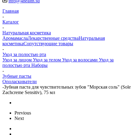
info@4health.su
Главная
-
Каталог
-
Натуральная косметика
Аромамасла
Лекарственные средства
Натуральная
косметика
Сопутствующие товары
-
Уход за полостью рта
Уход за лицом
Уход за телом
Уход за волосами
Уход за
полостью рта
Наборы
-
Зубные пасты
Ополаскиватели
-
Зубная паста для чувствительных зубов "Морская соль" (Sole
Zachcreme Sensitiv), 75 мл
Previous
Next