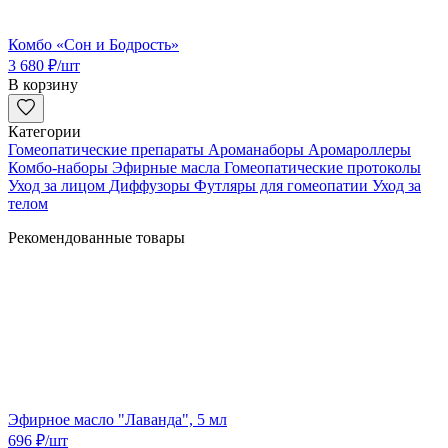
Комбо «Сон и Бодрость»
3 680
₽
/шт
В корзину
Категории
Гомеопатические препараты
Ароманаборы
Аромароллеры
Комбо-наборы
Эфирные масла
Гомеопатические протоколы
Уход за лицом
Диффузоры
Футляры для гомеопатии
Уход за
телом
Рекомендованные товары
Эфирное масло "Лаванда", 5 мл
696
₽
/шт