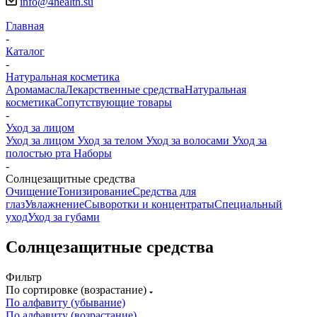
info@4health.su
Главная
-
Каталог
-
Натуральная косметика
Аромамасла
Лекарственные средства
Натуральная
косметика
Сопутствующие товары
-
Уход за лицом
Уход за лицом
Уход за телом
Уход за волосами
Уход за
полостью рта
Наборы
-
Солнцезащитные средства
Очищение
Тонизирование
Средства для
глаз
Увлажнение
Сыворотки и концентраты
Специальный
уход
Уход за губами
Солнцезащитные средства
Фильтр
По сортировке (возрастание)
По алфавиту (убывание)
По алфавиту (возрастание)