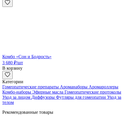
Комбо «Сон и Бодрость»
3 680
₽
/шт
В корзину
Категории
Гомеопатические препараты
Ароманаборы
Аромароллеры
Комбо-наборы
Эфирные масла
Гомеопатические протоколы
Уход за лицом
Диффузоры
Футляры для гомеопатии
Уход за
телом
Рекомендованные товары