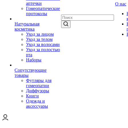
аптечки
О нас
Гомеопатические
протоколы
Натуральная
косметика
Уход за лицом
Уход за телом
Уход за волосами
Уход за полостью
рта
Наборы
Сопутствующие
товары
Футляры для
гомеопатии
Диффузоры
Книги
Одежда и
аксессуары