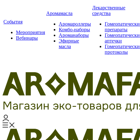
Лекарственные
Аромамасла
средства
События
Аромароллеры
Гомеопатически
Комбо-наборы
препараты
Мероприятия
Ароманаборы
Гомеопатически
Вебинары
Эфирные
аптечки
масла
Гомеопатически
протоколы