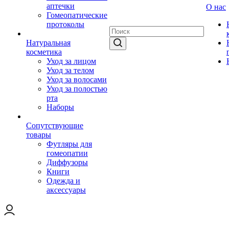
аптечки
О нас
Гомеопатические
протоколы
Натуральная
косметика
Уход за лицом
Уход за телом
Уход за волосами
Уход за полостью
рта
Наборы
Сопутствующие
товары
Футляры для
гомеопатии
Диффузоры
Книги
Одежда и
аксессуары