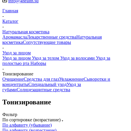
info@4health.su
Главная
-
Каталог
-
Натуральная косметика
Аромамасла
Лекарственные средства
Натуральная
косметика
Сопутствующие товары
-
Уход за лицом
Уход за лицом
Уход за телом
Уход за волосами
Уход за
полостью рта
Наборы
-
Тонизирование
Очищение
Средства для глаз
Увлажнение
Сыворотки и
концентраты
Специальный уход
Уход за
губами
Солнцезащитные средства
Тонизирование
Фильтр
По сортировке (возрастание)
По алфавиту (убывание)
По алфавиту (возрастание)