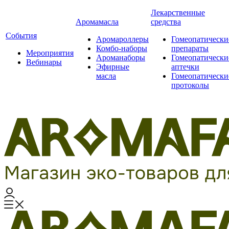
Лекарственные
Аромамасла
средства
События
Аромароллеры
Гомеопатически
Комбо-наборы
препараты
Мероприятия
Ароманаборы
Гомеопатически
Вебинары
Эфирные
аптечки
масла
Гомеопатически
протоколы