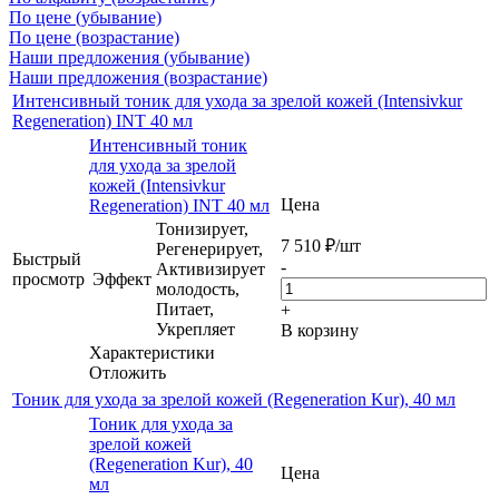
По цене (убывание)
По цене (возрастание)
Наши предложения (убывание)
Наши предложения (возрастание)
Интенсивный тоник для ухода за зрелой кожей (Intensivkur
Regeneration) INT 40 мл
Интенсивный тоник
для ухода за зрелой
кожей (Intensivkur
Цена
Regeneration) INT 40 мл
Тонизирует,
7 510
₽
/шт
Регенерирует,
Быстрый
-
Активизирует
просмотр
Эффект
молодость,
Питает,
+
Укрепляет
В корзину
Характеристики
Отложить
Тоник для ухода за зрелой кожей (Regeneration Kur), 40 мл
Тоник для ухода за
зрелой кожей
(Regeneration Kur), 40
Цена
мл