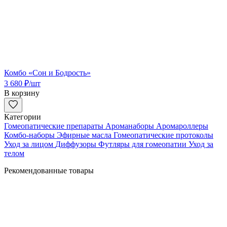
Комбо «Сон и Бодрость»
3 680
₽
/шт
В корзину
Категории
Гомеопатические препараты
Ароманаборы
Аромароллеры
Комбо-наборы
Эфирные масла
Гомеопатические протоколы
Уход за лицом
Диффузоры
Футляры для гомеопатии
Уход за
телом
Рекомендованные товары