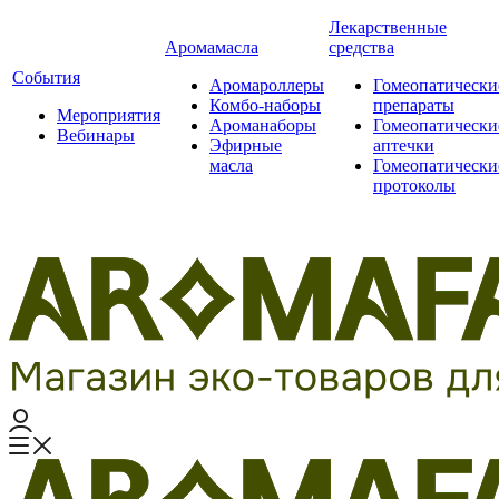
Лекарственные
Аромамасла
средства
События
Аромароллеры
Гомеопатически
Комбо-наборы
препараты
Мероприятия
Ароманаборы
Гомеопатически
Вебинары
Эфирные
аптечки
масла
Гомеопатически
протоколы