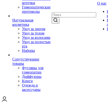
аптечки
О нас
Гомеопатические
протоколы
Натуральная
косметика
Уход за лицом
Уход за телом
Уход за волосами
Уход за полостью
рта
Наборы
Сопутствующие
товары
Футляры для
гомеопатии
Диффузоры
Книги
Одежда и
аксессуары