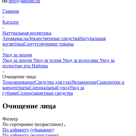
info@4health.su
Главная
-
Каталог
-
Натуральная косметика
Аромамасла
Лекарственные средства
Натуральная
косметика
Сопутствующие товары
-
Уход за лицом
Уход за лицом
Уход за телом
Уход за волосами
Уход за
полостью рта
Наборы
-
Очищение лица
Тонизирование
Средства для глаз
Увлажнение
Сыворотки и
концентраты
Специальный уход
Уход за
губами
Солнцезащитные средства
Очищение лица
Фильтр
По сортировке (возрастание)
По алфавиту (убывание)
По алфавиту (возрастание)