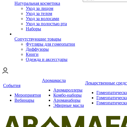
Натуральная косметика
Уход за лицом
Уход за телом
Уход за волосами
Уход за полостью рта
Наборы
Сопутствующие товары
Футляры для гомеопатии
Диффузоры
Книги
Одежда и аксессуары
Аромамасла
Лекарственные средс
События
Аромароллеры
Гомеопатическ
Мероприятия
Комбо-наборы
Гомеопатическ
Вебинары
Ароманаборы
Гомеопатическ
Эфирные масла