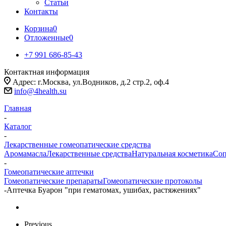
Статьи
Контакты
Корзина
0
Отложенные
0
+7 991 686-85-43
Контактная информация
Адрес: г.Москва, ул.Водников, д.2 стр.2, оф.4
info@4health.su
Главная
-
Каталог
-
Лекарственные гомеопатические средства
Аромамасла
Лекарственные средства
Натуральная косметика
Соп
-
Гомеопатические аптечки
Гомеопатические препараты
Гомеопатические протоколы
-
Аптечка Буарон "при гематомах, ушибах, растяжениях"
Previous