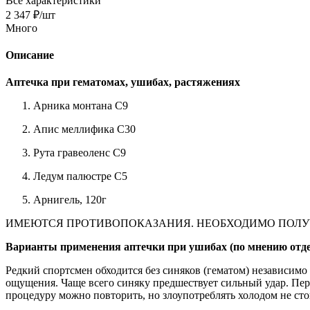
Все характеристики
2 347
₽
/шт
Много
Описание
Аптечка при гематомах, ушибах, растяжениях
Арника монтана С9
Апис меллифика С30
Рута гравеоленс С9
Ледум палюстре С5
Арнигель, 120г
ИМЕЮТСЯ ПРОТИВОПОКАЗАНИЯ. НЕОБХОДИМО ПОЛУ
Варианты применения аптечки при ушибах (по мнению отде
Редкий спортсмен обходится без синяков (гематом) независимо 
ощущения. Чаще всего синяку предшествует сильный удар. Перв
процедуру можно повторить, но злоупотреблять холодом не сто