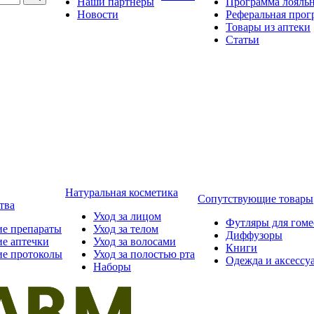
Наши партнёры
Программа лояль
Новости
Реферальная прог
Товары из аптеки
Статьи
Натуральная косметика
Сопутствующие товары
тва
Уход за лицом
Футляры для гом
ие препараты
Уход за телом
Диффузоры
ие аптечки
Уход за волосами
Книги
ие протоколы
Уход за полостью рта
Одежда и аксессу
Наборы