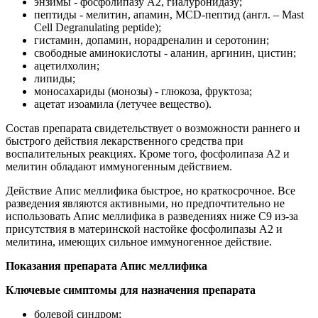
энзимы - фосфолипазу А2, гиалуронидазу;
пептиды - мелитин, апамин, MCD-пептид (англ. – Mast
Cell Degranulating peptide);
гистамин, допамин, норадреналин и серотонин;
свободные аминокислоты - аланин, аргинин, цистин;
ацетилхолин;
липиды;
моносахариды (монозы) - глюкоза, фруктоза;
ацетат изоамила (летучее вещество).
Состав препарата свидетельствует о возможности раннего и
быстрого действия лекарственного средства при
воспалительных реакциях. Кроме того, фосфолипаза А2 и
мелитин обладают иммуногенным действием.
Действие Апис меллифика быстрое, но краткосрочное. Все
разведения являются активными, но предпочтительно не
использовать Апис меллифика в разведениях ниже С9 из-за
присутствия в материнской настойке фосфолипазы А2 и
мелитина, имеющих сильное иммуногенное действие.
Показания препарата Апис меллифика
Ключевые симптомы для назначения препарата
болевой синдром;