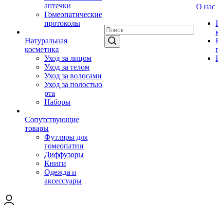
аптечки
О нас
Гомеопатические
протоколы
Натуральная
косметика
Уход за лицом
Уход за телом
Уход за волосами
Уход за полостью
рта
Наборы
Сопутствующие
товары
Футляры для
гомеопатии
Диффузоры
Книги
Одежда и
аксессуары