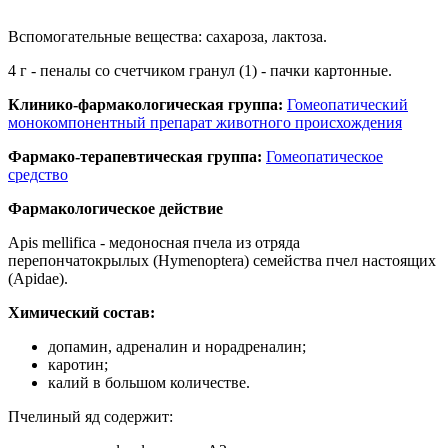
Вспомогательные вещества: сахароза, лактоза.
4 г - пеналы со счетчиком гранул (1) - пачки картонные.
Клинико-фармакологическая группа:
Гомеопатический
монокомпонентный препарат животного происхождения
Фармако-терапевтическая группа:
Гомеопатическое
средство
Фармакологическое действие
Apis mellifica - медоносная пчела из отряда
перепончатокрылых (Hymenoptera) семейства пчел настоящих
(Apidae).
Химический состав:
допамин, адреналин и норадреналин;
каротин;
калий в большом количестве.
Пчелиный яд содержит: