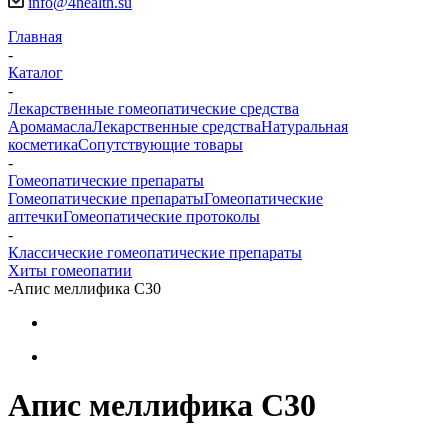
info@4health.su
Главная
-
Каталог
-
Лекарственные гомеопатические средства
Аромамасла
Лекарственные средства
Натуральная
косметика
Сопутствующие товары
-
Гомеопатические препараты
Гомеопатические препараты
Гомеопатические
аптечки
Гомеопатические протоколы
-
Классические гомеопатические препараты
Хиты гомеопатии
-
Апис меллифика С30
Апис меллифика С30