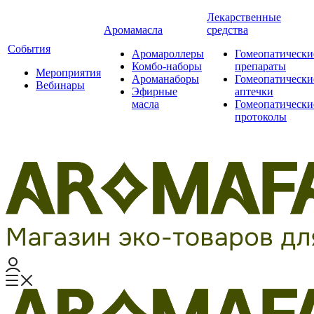
Лекарственные
Аромамасла
средства
События
Аромароллеры
Гомеопатически
Комбо-наборы
препараты
Мероприятия
Ароманаборы
Гомеопатически
Вебинары
Эфирные
аптечки
масла
Гомеопатически
протоколы