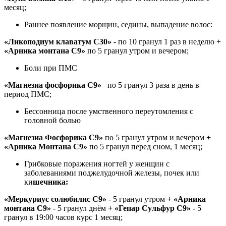
месяц;
Раннее появление морщин, седины, выпадение волос:
«Ликоподиум клаватум С30»
- по 10 гранул 1 раз в неделю +
«Арника монтана С9»
по 5 гранул утром и вечером;
Боли при ПМС
«Магнезиа фосфорика С9»
–по 5 гранул 3 раза в день в
период ПМС;
Бессонница после умственного переутомления с
головной болью
«Магнезиа Фосфорика С9»
по 5 гранул утром и вечером
+
«Арника Монтана С9»
по 5 гранул перед сном, 1 месяц;
Грибковые поражения ногтей у женщин с
заболеваниями поджелудочной железы, почек или
ки
шечника:
«Меркуриус солюбилис С9»
- 5 гранул утром
+ «Арника
монтана С9»
- 5 гранул днём
+ «Гепар Cульфур C9»
- 5
гранул в 19:00 часов курс 1 месяц;