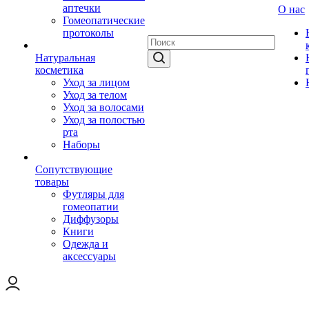
аптечки
О нас
Гомеопатические
протоколы
Натуральная
косметика
Уход за лицом
Уход за телом
Уход за волосами
Уход за полостью
рта
Наборы
Сопутствующие
товары
Футляры для
гомеопатии
Диффузоры
Книги
Одежда и
аксессуары