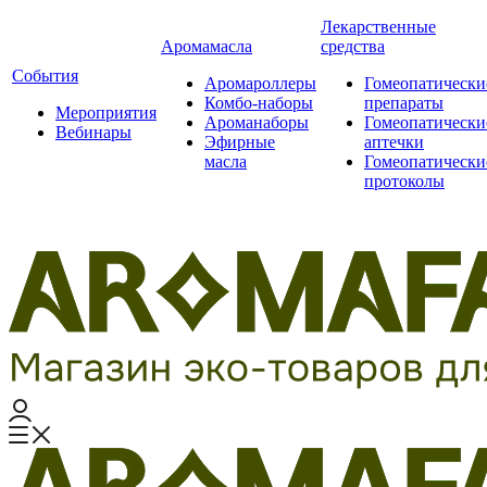
Лекарственные
Аромамасла
средства
События
Аромароллеры
Гомеопатически
Комбо-наборы
препараты
Мероприятия
Ароманаборы
Гомеопатически
Вебинары
Эфирные
аптечки
масла
Гомеопатически
протоколы