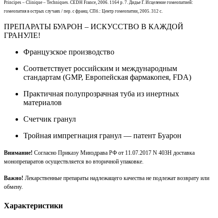
Principes – Clinique – Techniques. CEDH France, 2006. 1164 p. 7. Дидье Г. Исцеление гомеопатией:
гомеопатия в острых случаях / пер. с франц. СПб
.: Центр гомеопатии, 2005. 312 с.
ПРЕПАРАТЫ БУАРОН – ИСКУССТВО В КАЖДОЙ
ГРАНУЛЕ!
Французское производство
Соответствует российским и международным
стандартам (GMP, Европейская фармакопея, FDA)
Практичная полупрозрачная туба из инертных
материалов
Счетчик гранул
Тройная импрегнация гранул — патент Буарон
Внимание!
Согласно Приказу Минздрава РФ от 11.07.2017 N 403Н доставка
монопрепаратов осуществляется во вторичной упаковке.
Важно!
Лекарственные препараты надлежащего качества не подлежат возврату или
обмену.
Характеристики