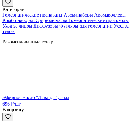
Категории
Гомеопатические препараты
Ароманаборы
Аромароллеры
Комбо-наборы
Эфирные масла
Гомеопатические протоколы
Уход за лицом
Диффузоры
Футляры для гомеопатии
Уход за
телом
Рекомендованные товары
Эфирное масло "Лаванда", 5 мл
696
₽
/шт
В корзину