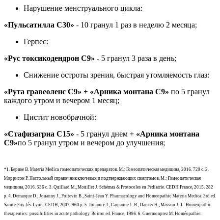
Нарушение менструального цикла:
«Пульсатилла С30»
- 10 гранул 1 раз в неделю 2 месяца;
Герпес:
«Рус токсикодендрон С9»
- 5 гранул 3 раза в день;
Снижение остроты зрения, быстрая утомляемость глаз:
«Рута гравеоленс С9» + «Арника монтана С9»
по 5 гранул
каждого утром и вечером 1 месяц;
Цистит новобрачной:
«Стафизагриа С15»
- 5 гранул днем
+
«Арника монтана
С9»
по 5 гранул утром и вечером до улучшения;
*1. Берике В. Materia Medica гомеопатических препаратов. М.: Гомеопатическая медицина, 2016. 720 с. 2.
Моррисон Р. Настольный справочник ключевых и подтверждающих симптомов. М.: Гомеопатическая
медицина, 2016. 536 с. 3. Quillard M., Mouillet J. Schémas & Protocoles en Pédiatrie. CEDH France, 2015. 282
p. 4. Demarque D., Jouanny J., Poitevin B., Saint-Jean Y. Pharmacology and Homeopathic Materia Medica. 3rd ed.
Sainte-Foy-lès-Lyon: CEDH, 2007. 960 р. 5. Jouanny J., Carpanne J.-B., Dancer H., Masson J.-L. Homeopathic
therapeutics: possibilities in acute pathology. Boiron ed. France, 1996. 6. Guermonprez M. Homéopathie: