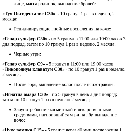
лице, масса родинок, выпадение бровей:
«Туя Оксиденталис С30»
- 10 гранул 1 раз в неделю, 2
месяца;
Рецидивирующие гнойные воспаления на коже:
«Гепар сульфур С30»
- по 5 гранул в 11:00 или 19:00 часов 3
дня подряд, затем по 10 гранул 1 раз в неделю, 2 месяца;
Черные угри:
«Гепар сульфур С9» -
5 гранул в 11:00 или 19:00 часов +
«
Ликоподиум клаватум С30»
- по 10 гранул 1 раз в неделю,
2 месяца;
После горя, выпадение волос после психотравмы:
«Игнатиа амара С30»
- по 5 гранул в день 3 дня подряд;
затем по 10 гранул 1 раз в неделю 2 месяца;
Злоупотребление косметикой и лекарственными
средствами, нагноившийся угри на лбу, выпадение
волос:
«Нукс вомика С15»
- 5 гранул через 40 мин после ужина 1