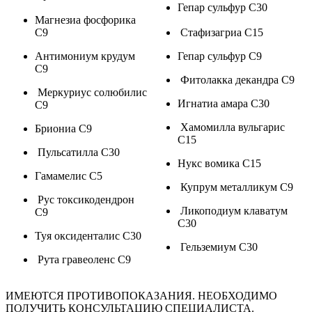
Гепар сульфур С30
Магнезиа фосфорика
С9
Стафизагриа С15
Антимониум крудум
Гепар сульфур С9
C9
Фитолакка декандра С9
Меркуриус солюбилис
Игнатиа амара С30
С9
Хамомилла вульгарис
Бриониа С9
С15
Пульсатилла С30
Нукс вомика С15
Гамамелис С5
Купрум металликум С9
Рус токсикодендрон
Ликоподиум клаватум
С9
С30
Туя оксиденталис С30
Гельземиум С30
Рута гравеоленс С9
ИМЕЮТСЯ ПРОТИВОПОКАЗАНИЯ. НЕОБХОДИМО
ПОЛУЧИТЬ КОНСУЛЬТАЦИЮ СПЕЦИАЛИСТА.