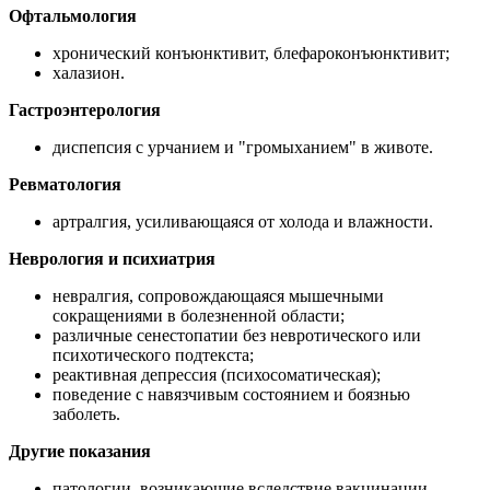
Офтальмология
хронический конъюнктивит, блефароконъюнктивит;
халазион.
Гастроэнтерология
диспепсия с урчанием и "громыханием" в животе.
Ревматология
артралгия, усиливающаяся от холода и влажности.
Неврология и психиатрия
невралгия, сопровождающаяся мышечными
сокращениями в болезненной области;
различные сенестопатии без невротического или
психотического подтекста;
реактивная депрессия (психосоматическая);
поведение с навязчивым состоянием и боязнью
заболеть.
Другие показания
патологии, возникающие вследствие вакцинации,