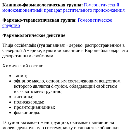
Клинико-фармакологическая группа:
Гомеопатический
монокомпонентный препарат растительного происхождения
Фармако-терапевтическая группа:
Гомеопатическое
средство
Фармакологическое действие
Thuja occidentalis (туя западная) - дерево, распространенное в
Северной Америке, культивированное в Европе благодаря его
декоративным свойствам.
Химический состав:
танин;
эфирное масло, основным составляющим веществом
которого является d-туйон, обладающий свойством
вызывать менструацию;
лигнины;
полисахариды;
проантоцианидины;
флавоноиды.
D-туйон вызывает менструацию, оказывает влияние на
мочевыделительную систему, кожу и слизистые оболочки.