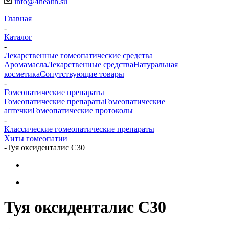
info@4health.su
Главная
-
Каталог
-
Лекарственные гомеопатические средства
Аромамасла
Лекарственные средства
Натуральная
косметика
Сопутствующие товары
-
Гомеопатические препараты
Гомеопатические препараты
Гомеопатические
аптечки
Гомеопатические протоколы
-
Классические гомеопатические препараты
Хиты гомеопатии
-
Туя оксиденталис С30
Туя оксиденталис С30