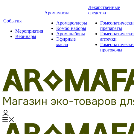
Лекарственные
Аромамасла
средства
События
Аромароллеры
Гомеопатически
Комбо-наборы
препараты
Мероприятия
Ароманаборы
Гомеопатически
Вебинары
Эфирные
аптечки
масла
Гомеопатически
протоколы