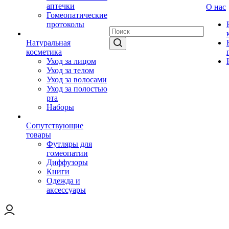
аптечки
О нас
Гомеопатические
протоколы
Натуральная
косметика
Уход за лицом
Уход за телом
Уход за волосами
Уход за полостью
рта
Наборы
Сопутствующие
товары
Футляры для
гомеопатии
Диффузоры
Книги
Одежда и
аксессуары