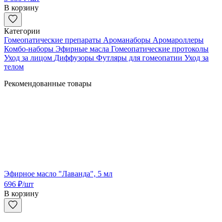
В корзину
Категории
Гомеопатические препараты
Ароманаборы
Аромароллеры
Комбо-наборы
Эфирные масла
Гомеопатические протоколы
Уход за лицом
Диффузоры
Футляры для гомеопатии
Уход за
телом
Рекомендованные товары
Эфирное масло "Лаванда", 5 мл
696
₽
/шт
В корзину