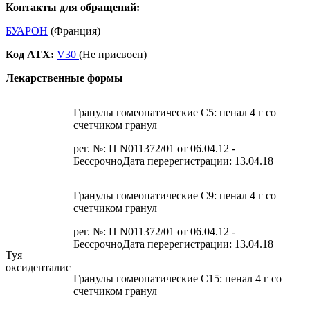
Контакты для обращений:
БУАРОН
(Франция)
Код ATX:
V30
(Не присвоен)
Лекарственные формы
Гранулы гомеопатические C5: пенал 4 г со
счетчиком гранул
рег. №: П N011372/01 от 06.04.12 -
БессрочноДата перерегистрации: 13.04.18
Гранулы гомеопатические C9: пенал 4 г со
счетчиком гранул
рег. №: П N011372/01 от 06.04.12 -
БессрочноДата перерегистрации: 13.04.18
Туя
оксиденталис
Гранулы гомеопатические C15: пенал 4 г со
счетчиком гранул