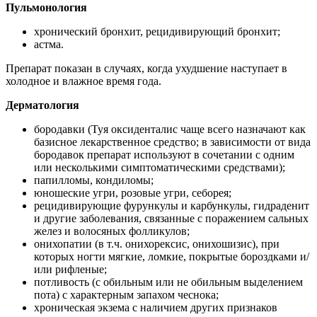
Пульмонология
хронический бронхит, рецидивирующий бронхит;
астма.
Препарат показан в случаях, когда ухудшение наступает в
холодное и влажное время года.
Дерматология
бородавки (Туя оксиденталис чаще всего назначают как
базисное лекарственное средство; в зависимости от вида
бородавок препарат используют в сочетании с одним
или несколькими симптоматическими средствами);
папилломы, кондиломы;
юношеские угри, розовые угри, себорея;
рецидивирующие фурункулы и карбункулы, гидраденит
и другие заболевания, связанные с поражением сальных
желез и волосяных фолликулов;
онихопатии (в т.ч. онихорексис, онихошизис), при
которых ногти мягкие, ломкие, покрытые бороздками и/
или рифленые;
потливость (с обильным или не обильным выделением
пота) с характерным запахом чеснока;
хроническая экзема с наличием других признаков