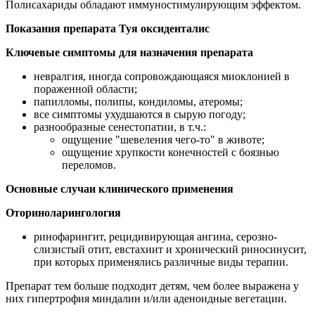
Полисахариды обладают иммуностимулирующим эффектом.
Показания препарата Туя оксиденталис
Ключевые симптомы для назначения препарата
невралгия, иногда сопровождающаяся миоклонией в
пораженной области;
папилломы, полипы, кондиломы, атеромы;
все симптомы ухудшаются в сырую погоду;
разнообразные сенестопатии, в т.ч.:
ощущение "шевеления чего-то" в животе;
ощущение хрупкости конечностей с боязнью
переломов.
Основные случаи клинического применения
Оториноларингология
ринофарингит, рецидивирующая ангина, серозно-
слизистый отит, евстахиит и хронический риносинусит,
при которых применялись различные виды терапии.
Препарат тем больше подходит детям, чем более выражена у
них гипертрофия миндалин и/или аденоидные вегетации.