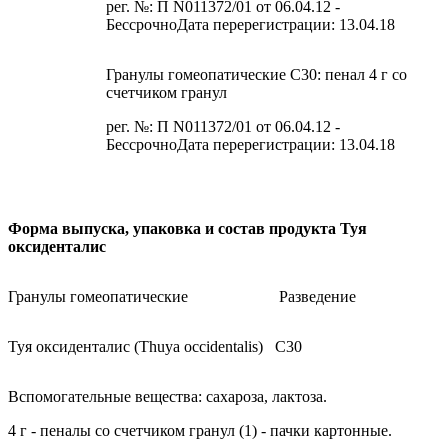
рег. №: П N011372/01 от 06.04.12 -
БессрочноДата перерегистрации: 13.04.18
Гранулы гомеопатические C30: пенал 4 г со
счетчиком гранул
рег. №: П N011372/01 от 06.04.12 -
БессрочноДата перерегистрации: 13.04.18
Форма выпуска, упаковка и состав продукта Туя
оксиденталис
Гранулы гомеопатические
Разведение
Туя оксиденталис (Thuya occidentalis)
C30
Вспомогательные вещества: сахароза, лактоза.
4 г - пеналы со счетчиком гранул (1) - пачки картонные.