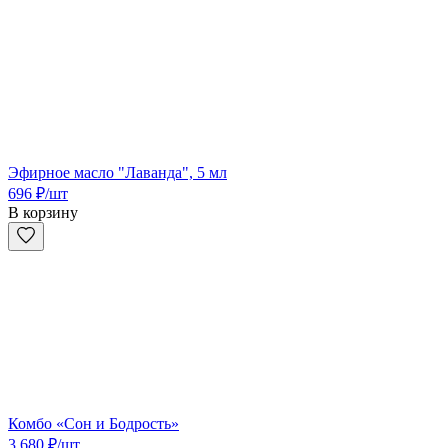
Эфирное масло "Лаванда", 5 мл
696
₽
/шт
В корзину
Комбо «Сон и Бодрость»
3 680
₽
/шт