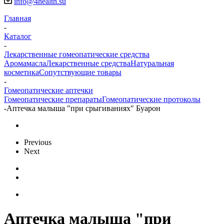
info@4health.su
Главная
-
Каталог
-
Лекарственные гомеопатические средства
Аромамасла
Лекарственные средства
Натуральная
косметика
Сопутствующие товары
-
Гомеопатические аптечки
Гомеопатические препараты
Гомеопатические протоколы
-
Аптечка малыша "при срыгиваниях" Буарон
Previous
Next
Аптечка малыша "при