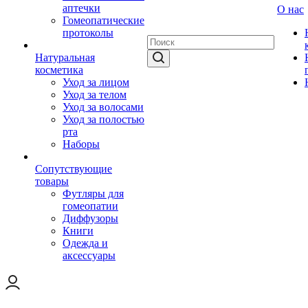
аптечки
О нас
Гомеопатические
протоколы
Натуральная
косметика
Уход за лицом
Уход за телом
Уход за волосами
Уход за полостью
рта
Наборы
Сопутствующие
товары
Футляры для
гомеопатии
Диффузоры
Книги
Одежда и
аксессуары