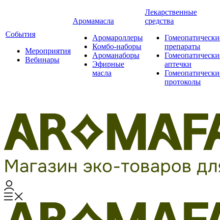
Лекарственные
Аромамасла
средства
События
Аромароллеры
Гомеопатически
Комбо-наборы
препараты
Мероприятия
Ароманаборы
Гомеопатически
Вебинары
Эфирные
аптечки
масла
Гомеопатически
протоколы