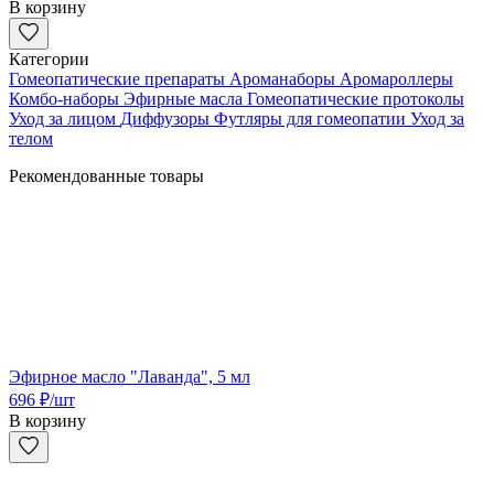
В корзину
Категории
Гомеопатические препараты
Ароманаборы
Аромароллеры
Комбо-наборы
Эфирные масла
Гомеопатические протоколы
Уход за лицом
Диффузоры
Футляры для гомеопатии
Уход за
телом
Рекомендованные товары
Эфирное масло "Лаванда", 5 мл
696
₽
/шт
В корзину