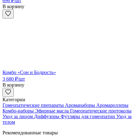
696
₽
/шт
В корзину
Комбо «Сон и Бодрость»
3 680
₽
/шт
В корзину
Категории
Гомеопатические препараты
Ароманаборы
Аромароллеры
Комбо-наборы
Эфирные масла
Гомеопатические протоколы
Уход за лицом
Диффузоры
Футляры для гомеопатии
Уход за
телом
Рекомендованные товары