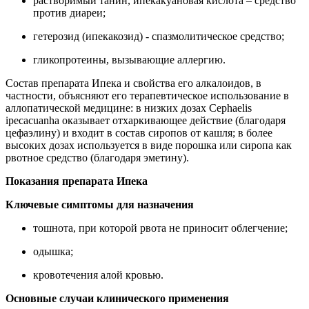
растворимый танин, ипекакуановая кислота – средство
против диареи;
гетерозид (ипекакозид) - спазмолитическое средство;
гликопротеины, вызывающие аллергию.
Состав препарата Ипека и свойства его алкалоидов, в
частности, объясняют его терапевтическое использование в
аллопатической медицине: в низких дозах Cephaelis
ipecacuanha оказывает отхаркивающее действие (благодаря
цефаэлину) и входит в состав сиропов от кашля; в более
высоких дозах используется в виде порошка или сиропа как
рвотное средство (благодаря эметину).
Показания препарата Ипека
Ключевые симптомы для назначения
тошнота, при которой рвота не приносит облегчение;
одышка;
кровотечения алой кровью.
Основные случаи клинического применения