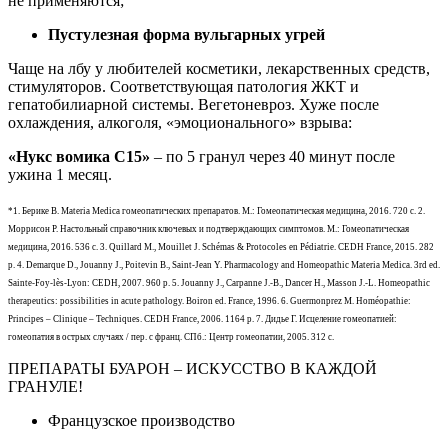
не применяются;
Пустулезная форма вульгарных угрей
Чаще на лбу у любителей косметики, лекарственных средств,
стимуляторов. Соответствующая патология ЖКТ и
гепатобилиарной системы. Вегетоневроз. Хуже после
охлаждения, алкоголя, «эмоционального» взрыва:
«Нукс вомика С15»
– по 5 гранул через 40 минут после
ужина 1 месяц.
*1. Берике В. Materia Medica гомеопатических препаратов. М.: Гомеопатическая медицина, 2016. 720 с. 2.
Моррисон Р. Настольный справочник ключевых и подтверждающих симптомов. М.: Гомеопатическая
медицина, 2016. 536 с. 3. Quillard M., Mouillet J. Schémas & Protocoles en Pédiatrie. CEDH France, 2015. 282
p. 4. Demarque D., Jouanny J., Poitevin B., Saint-Jean Y. Pharmacology and Homeopathic Materia Medica. 3rd ed.
Sainte-Foy-lès-Lyon: CEDH, 2007. 960 р. 5. Jouanny J., Carpanne J.-B., Dancer H., Masson J.-L. Homeopathic
therapeutics: possibilities in acute pathology. Boiron ed. France, 1996. 6. Guermonprez M. Homéopathie:
Principes – Clinique – Techniques. CEDH France, 2006. 1164 p. 7. Дидье Г. Исцеление гомеопатией:
гомеопатия в острых случаях / пер. с франц. СПб.: Центр гомеопатии, 2005. 312 с.
ПРЕПАРАТЫ БУАРОН – ИСКУССТВО В КАЖДОЙ
ГРАНУЛЕ!
Французское производство