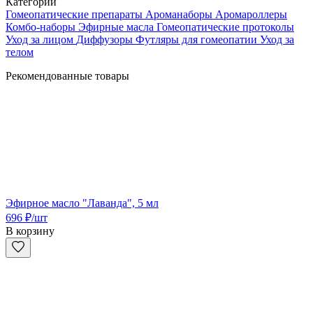
Категории
Гомеопатические препараты
Ароманаборы
Аромароллеры
Комбо-наборы
Эфирные масла
Гомеопатические протоколы
Уход за лицом
Диффузоры
Футляры для гомеопатии
Уход за
телом
Рекомендованные товары
Эфирное масло "Лаванда", 5 мл
696
₽
/шт
В корзину