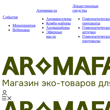
Лекарственные
Аромамасла
средства
События
Аромароллеры
Гомеопатически
Комбо-наборы
препараты
Мероприятия
Ароманаборы
Гомеопатически
Вебинары
Эфирные
аптечки
масла
Гомеопатически
протоколы