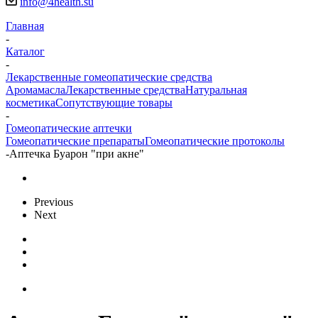
info@4health.su
Главная
-
Каталог
-
Лекарственные гомеопатические средства
Аромамасла
Лекарственные средства
Натуральная
косметика
Сопутствующие товары
-
Гомеопатические аптечки
Гомеопатические препараты
Гомеопатические протоколы
-
Аптечка Буарон "при акне"
Previous
Next