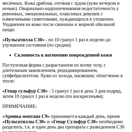
месячных. Кожа дряблая, отечная с зудом (хуже вечером и
ночью). Овариально-надпопечниковая недостаточность у
ревнивых, эмоциональных, плаксивых девушек с
изменчивыми симптомами, нуждающихся в утешении.
Ухудшения на коже после свинины и жирной обильной
пищи:
«Пульсатилла С30»
- по 10 гранул 1 раз в неделю до
улучшения состояния (по средам);
Склонность к нагноению поврежденной кожи
Пустулезная форма с разрастанием по всему телу, с
длительным заживлением, рецидивированием,
субфебрилитетом. Хуже-от холода, насмешек; облегчение в
тепле:
«Гепар сульфур С30»
- 5 гранул 1 раз в день 3 дня подряд,
затем 10 гранул 1 раз в неделю (по воскресеньям);
ПРИМЕЧАНИЕ:
«Арника монтана C9»
принимается каждый день, прием
«Пульсатиллы С30»
и
«Гепар Сульфур С30»
необходимо
разделить, т.к. в один день два препарата с разведением С30