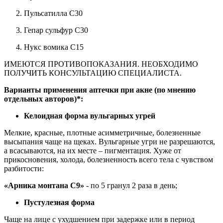
Пульсатилла С30
Гепар сульфур С30
Нукс вомика С15
ИМЕЮТСЯ ПРОТИВОПОКАЗАНИЯ. НЕОБХОДИМО
ПОЛУЧИТЬ КОНСУЛЬТАЦИЮ СПЕЦИАЛИСТА.
Варианты применения аптечки при акне (по мнению
отдельных авторов)*:
Келоидная форма вульгарных угрей
Мелкие, красные, плотные асимметричные, болезненные
высыпания чаще на щеках. Вульгарные угри не разрешаются,
а всасываются, на их месте – пигментация. Хуже от
прикосновения, холода, болезненность всего тела с чувством
разбитости:
«Арника монтана С9»
- по 5 гранул 2 раза в день;
Пустулезная форма
Чаще на лице с ухудшением при задержке или в период