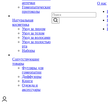
аптечки
О нас
Гомеопатические
протоколы
Натуральная
косметика
Уход за лицом
Уход за телом
Уход за волосами
Уход за полостью
рта
Наборы
Сопутствующие
товары
Футляры для
гомеопатии
Диффузоры
Книги
Одежда и
аксессуары