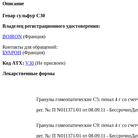
Описание
Гепар сульфур С30
Владелец регистрационного удостоверения:
BOIRON
(Франция)
Контакты для обращений:
БУАРОН
(Франция)
Код ATX:
V30
(Не присвоен)
Лекарственные формы
Гранулы гомеопатические C5: пенал 4 г со счет
рег. №: П N011371/01 от 08.09.11 - БессрочноДа
Гранулы гомеопатические C9: пенал 4 г со счет
рег. №: П N011371/01 от 08.09.11 - БессрочноДа