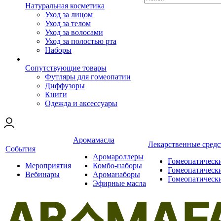
Натуральная косметика
Уход за лицом
Уход за телом
Уход за волосами
Уход за полостью рта
Наборы
Сопутствующие товары
Футляры для гомеопатии
Диффузоры
Книги
Одежда и аксессуары
Аромамасла
Лекарственные средс
События
Аромароллеры
Гомеопатическ
Мероприятия
Комбо-наборы
Гомеопатическ
Вебинары
Ароманаборы
Гомеопатическ
Эфирные масла