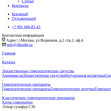
Статьи
Контакты
Корзина
0
Отложенные
0
+7 991 686-85-43
Контактная информация
Адрес: г.Москва, ул.Водников, д.2 стр.2, оф.4
info@4health.su
Главная
-
Каталог
-
Лекарственные гомеопатические средства
Аромамасла
Лекарственные средства
Натуральная косметика
Соп
-
Гомеопатические препараты
Гомеопатические препараты
Гомеопатические аптечки
Гомеопат
-
Классические гомеопатические препараты
Хиты гомеопатии
-
Гепар сульфур С30