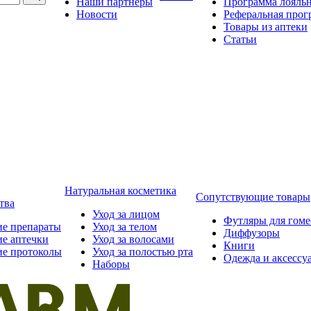
Наши партнёры
Программа лояль
Новости
Реферальная прог
Товары из аптеки
Статьи
Натуральная косметика
Сопутствующие товары
тва
Уход за лицом
Футляры для гом
ие препараты
Уход за телом
Диффузоры
ие аптечки
Уход за волосами
Книги
ие протоколы
Уход за полостью рта
Одежда и аксессу
Наборы