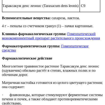
Тараксакум денс леонис (Taraxacum dens leonis)
C9
Вспомогательные вещества:
сахароза, лактоза.
4 г – пеналы со счетчиком гранул (1) – пачки картонные.
Клинико-фармакологическая группа:
Гомеопатический
монокомпонентный препарат растительного происхождения
Фармакотерапевтическая группа:
Гомеопатическое
средство
Фармакологическое действие
Многолетнее травянистое растение Тараксакум денс леонис
(одуванчик) обильно растёт в степях, влажных полях и по
обочинам дорог.
Матричная настойка готовится из целого цветущего растения;
она содержит:
· флавоноиды, которые стимулируют ферментные системы
печени и почек, а также обладают противоревматическими
свойствами,