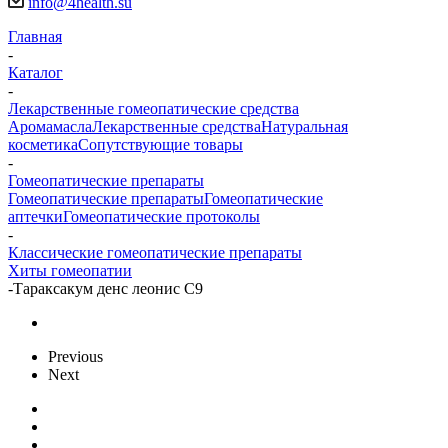
info@4health.su
Главная
-
Каталог
-
Лекарственные гомеопатические средства
Аромамасла
Лекарственные средства
Натуральная
косметика
Сопутствующие товары
-
Гомеопатические препараты
Гомеопатические препараты
Гомеопатические
аптечки
Гомеопатические протоколы
-
Классические гомеопатические препараты
Хиты гомеопатии
-
Тараксакум денс леонис С9
Previous
Next