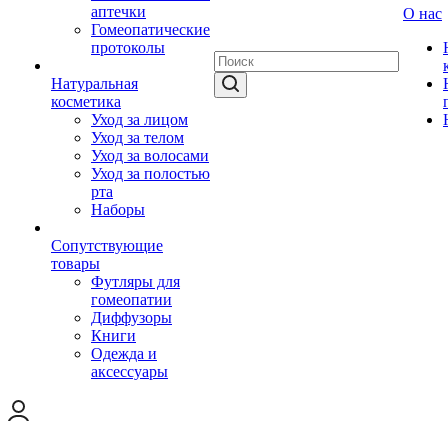
аптечки
О нас
Гомеопатические
протоколы
Натуральная
косметика
Уход за лицом
Уход за телом
Уход за волосами
Уход за полостью
рта
Наборы
Сопутствующие
товары
Футляры для
гомеопатии
Диффузоры
Книги
Одежда и
аксессуары