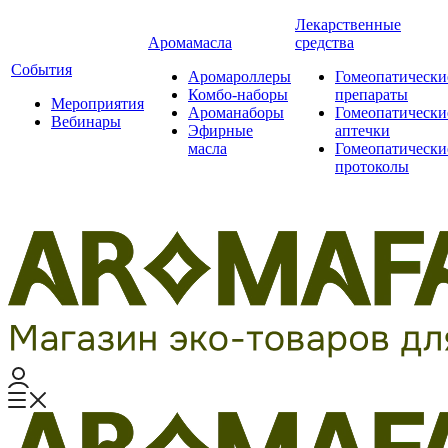
Лекарственные
Аромамасла
средства
События
Аромароллеры
Гомеопатически
Комбо-наборы
препараты
Мероприятия
Ароманаборы
Гомеопатически
Вебинары
Эфирные
аптечки
масла
Гомеопатически
протоколы