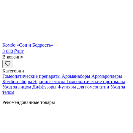
Комбо «Сон и Бодрость»
3 680
₽
/шт
В корзину
Категории
Гомеопатические препараты
Ароманаборы
Аромароллеры
Комбо-наборы
Эфирные масла
Гомеопатические протоколы
Уход за лицом
Диффузоры
Футляры для гомеопатии
Уход за
телом
Рекомендованные товары