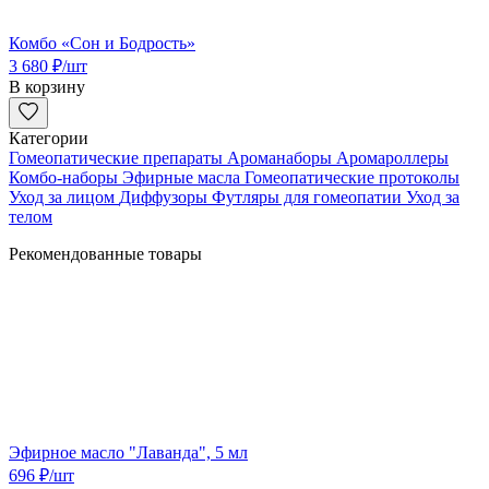
Комбо «Сон и Бодрость»
3 680
₽
/шт
В корзину
Категории
Гомеопатические препараты
Ароманаборы
Аромароллеры
Комбо-наборы
Эфирные масла
Гомеопатические протоколы
Уход за лицом
Диффузоры
Футляры для гомеопатии
Уход за
телом
Рекомендованные товары
Эфирное масло "Лаванда", 5 мл
696
₽
/шт