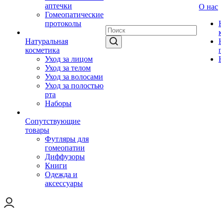
аптечки
О нас
Гомеопатические
протоколы
Натуральная
косметика
Уход за лицом
Уход за телом
Уход за волосами
Уход за полостью
рта
Наборы
Сопутствующие
товары
Футляры для
гомеопатии
Диффузоры
Книги
Одежда и
аксессуары