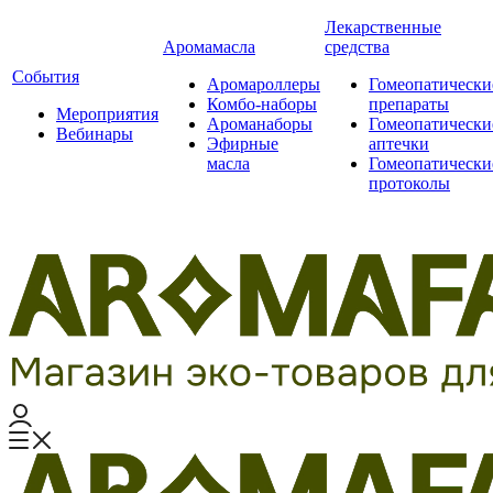
Лекарственные
Аромамасла
средства
События
Аромароллеры
Гомеопатически
Комбо-наборы
препараты
Мероприятия
Ароманаборы
Гомеопатически
Вебинары
Эфирные
аптечки
масла
Гомеопатически
протоколы