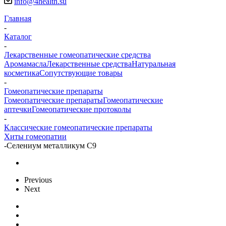
info@4health.su
Главная
-
Каталог
-
Лекарственные гомеопатические средства
Аромамасла
Лекарственные средства
Натуральная
косметика
Сопутствующие товары
-
Гомеопатические препараты
Гомеопатические препараты
Гомеопатические
аптечки
Гомеопатические протоколы
-
Классические гомеопатические препараты
Хиты гомеопатии
-
Селениум металликум С9
Previous
Next