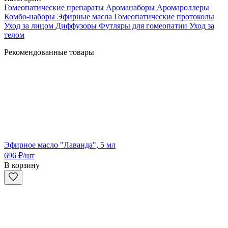
Гомеопатические препараты
Ароманаборы
Аромароллеры
Комбо-наборы
Эфирные масла
Гомеопатические протоколы
Уход за лицом
Диффузоры
Футляры для гомеопатии
Уход за
телом
Рекомендованные товары
Эфирное масло "Лаванда", 5 мл
696
₽
/шт
В корзину