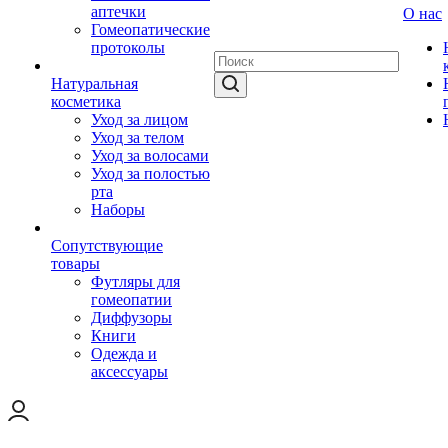
аптечки
О нас
Гомеопатические
протоколы
Натуральная
косметика
Уход за лицом
Уход за телом
Уход за волосами
Уход за полостью
рта
Наборы
Сопутствующие
товары
Футляры для
гомеопатии
Диффузоры
Книги
Одежда и
аксессуары