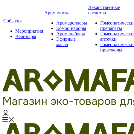
Лекарственные
Аромамасла
средства
События
Аромароллеры
Гомеопатически
Комбо-наборы
препараты
Мероприятия
Ароманаборы
Гомеопатически
Вебинары
Эфирные
аптечки
масла
Гомеопатически
протоколы