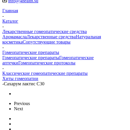
info@4health.su
Главная
-
Каталог
-
Лекарственные гомеопатические средства
Аромамасла
Лекарственные средства
Натуральная
косметика
Сопутствующие товары
-
Гомеопатические препараты
Гомеопатические препараты
Гомеопатические
аптечки
Гомеопатические протоколы
-
Классические гомеопатические препараты
Хиты гомеопатии
-
Сахарум лактис С30
Previous
Next