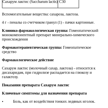
Сахарум лактис (Saccharum lactis)
C30
Вспомогательные вещества: сахароза, лактоза.
4 г - пеналы со счетчиком гранул (1) - пачки картонные.
Клинико-фармакологическая группа:
Гомеопатический
монокомпонентный препарат минерально-химического
происхождения
Фармакотерапевтическая группа:
Гомеопатическое
средство
Фармакологическое действие
Сахарум лактис (молочный сахар, лактоза) - относится к
дисахаридам, при гидролизе распадается на глюкозу и
галактозу.
Показания препарата Сахарум лактис
Ключевые симптомы для назначения препарата
• Боль, как от воздействия тонких ледяных иголок.