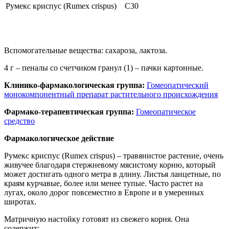
Румекс криспус (Rumex crispus)
C30
Вспомогательные вещества: сахароза, лактоза.
4 г – пеналы со счетчиком гранул (1) – пачки картонные.
Клинико-фармакологическая группа:
Гомеопатический
монокомпонентный препарат растительного происхождения
Фармако-терапевтическая группа:
Гомеопатическое
средство
Фармакологическое действие
Румекс криспус (Rumex crispus) – травянистое растение, очень
живучее благодаря стержневому мясистому корню, который
может достигать одного метра в длину. Листья ланцетные, по
краям курчавые, более или менее тупые. Часто растет на
лугах, около дорог повсеместно в Европе и в умеренных
широтах.
Матричную настойку готовят из свежего корня. Она
содержит: