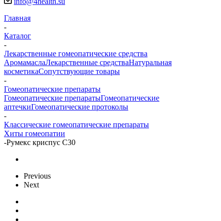
info@4health.su
Главная
-
Каталог
-
Лекарственные гомеопатические средства
Аромамасла
Лекарственные средства
Натуральная
косметика
Сопутствующие товары
-
Гомеопатические препараты
Гомеопатические препараты
Гомеопатические
аптечки
Гомеопатические протоколы
-
Классические гомеопатические препараты
Хиты гомеопатии
-
Румекс криспус С30
Previous
Next