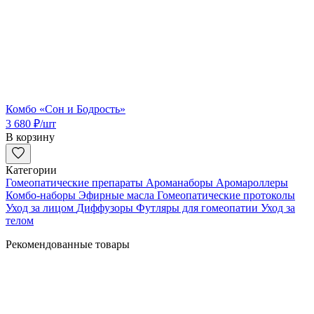
Комбо «Сон и Бодрость»
3 680
₽
/шт
В корзину
Категории
Гомеопатические препараты
Ароманаборы
Аромароллеры
Комбо-наборы
Эфирные масла
Гомеопатические протоколы
Уход за лицом
Диффузоры
Футляры для гомеопатии
Уход за
телом
Рекомендованные товары