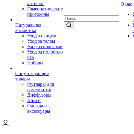
аптечки
О нас
Гомеопатические
протоколы
Натуральная
косметика
Уход за лицом
Уход за телом
Уход за волосами
Уход за полостью
рта
Наборы
Сопутствующие
товары
Футляры для
гомеопатии
Диффузоры
Книги
Одежда и
аксессуары