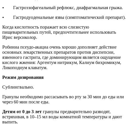
• Гастроэзофагеальный рефлюкс, диафрагмальная грыжа.
• Гастродуоденальные язвы (симптоматический препарат).
Когда кислотность поражает всю слизистую
пищеварительных путей, предпочтительнее использовать
Ирис версиколор.
Робиниа псеудо-акациа очень хорошо дополняет действие
основных лекарственных препаратов против диспепсии,
язвенного гастрита, где доминирующим является ощущение
кислого жжения: Аргентум нитрикум, Калиум бихромикум,
Ликоподиум клаватум.
Режим дозирования
Сублингвально.
Гранулы необходимо рассасывать во рту за 30 мин до еды или
через 60 мин после еды.
Детям от 0 до 3 лет
гранулы предварительно разводят,
встряхивая, в 10–15 мл воды комнатной температуры и дают
выпить.