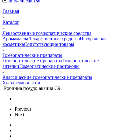
info@4health.su
Главная
-
Каталог
-
Лекарственные гомеопатические средства
Аромамасла
Лекарственные средства
Натуральная
косметика
Сопутствующие товары
-
Гомеопатические препараты
Гомеопатические препараты
Гомеопатические
аптечки
Гомеопатические протоколы
-
Классические гомеопатические препараты
Хиты гомеопатии
-
Робиниа псеудо-акациа С9
Previous
Next