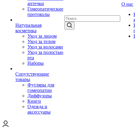
аптечки
О нас
Гомеопатические
протоколы
Натуральная
косметика
Уход за лицом
Уход за телом
Уход за волосами
Уход за полостью
рта
Наборы
Сопутствующие
товары
Футляры для
гомеопатии
Диффузоры
Книги
Одежда и
аксессуары