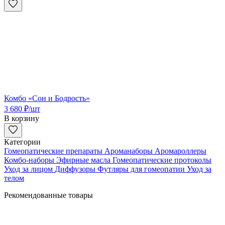
Комбо «Сон и Бодрость»
3 680
₽
/шт
В корзину
Категории
Гомеопатические препараты
Ароманаборы
Аромароллеры
Комбо-наборы
Эфирные масла
Гомеопатические протоколы
Уход за лицом
Диффузоры
Футляры для гомеопатии
Уход за
телом
Рекомендованные товары