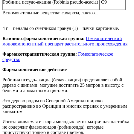
Робиниа псеудо-акациа (Robinia pseudo-acacia)
C9
Вспомогательные вещества: сахароза, лактоза.
4 г – пеналы со счетчиком гранул (1) – пачки картонные.
Клинико-фармакологическая группа:
Гомеопатический
монокомпонентный препарат растительного происхождения
Фармакотерапевтическая группа:
Гомеопатическое
средство
Фармакологическое действие
Робиниа псеудо-акациа (белая акация) представляет собой
дерево с шипами, могущее достигать 25 метров в высоту, с
белыми и ароматными цветами.
Это дерево родом из Северной Америки широко
распространено во Франции и многих странах с умеренным
климатом.
Изготавливаемая из коры молодых веток матричная настойка
не содержит флавоноидов (робинозида), которые
присутствуют только в составе цветков.