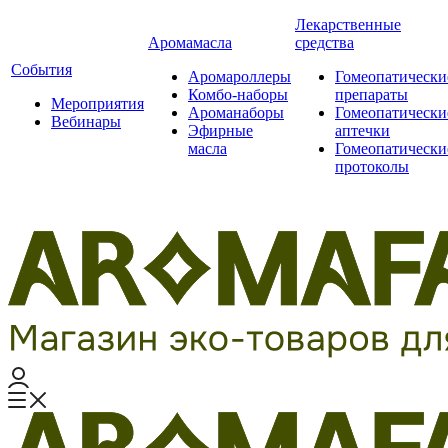
Лекарственные
Аромамасла
средства
События
Аромароллеры
Гомеопатически
Комбо-наборы
препараты
Мероприятия
Ароманаборы
Гомеопатически
Вебинары
Эфирные
аптечки
масла
Гомеопатически
протоколы