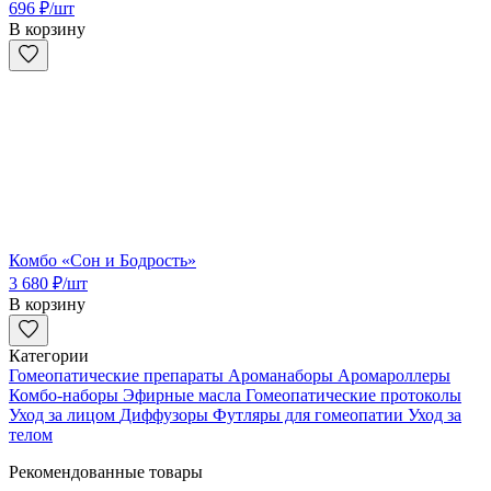
696
₽
/шт
В корзину
Комбо «Сон и Бодрость»
3 680
₽
/шт
В корзину
Категории
Гомеопатические препараты
Ароманаборы
Аромароллеры
Комбо-наборы
Эфирные масла
Гомеопатические протоколы
Уход за лицом
Диффузоры
Футляры для гомеопатии
Уход за
телом
Рекомендованные товары