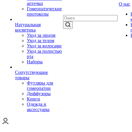
аптечки
О нас
Гомеопатические
протоколы
Натуральная
косметика
Уход за лицом
Уход за телом
Уход за волосами
Уход за полостью
рта
Наборы
Сопутствующие
товары
Футляры для
гомеопатии
Диффузоры
Книги
Одежда и
аксессуары