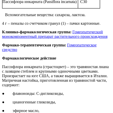
Пассифлора инкарната (Passiflora incarnata)
C30
Вспомогательные вещества: сахароза, лактоза.
4 г – пеналы со счетчиком гранул (1) – пачки картонные.
Клинико-фармакологическая группа:
Гомеопатический
монокомпонентный препарат растительного происхождения
Фармако-терапевтическая группа:
Гомеопатическое
средство
Фармакологическое действие
Пассифлора инкарната (страстоцвет) – это травянистая лиана
с лазящим стеблем и крупными одиночными цветками.
Произрастает на юге США, а также выращивается в Италии.
Матричная настойка, приготовленная из травянистой части,
содержит:
● флавоноиды: C-дигликозиды,
● цианогенные гликозиды,
● эфирное масло,