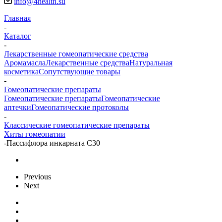
info@4health.su
Главная
-
Каталог
-
Лекарственные гомеопатические средства
Аромамасла
Лекарственные средства
Натуральная
косметика
Сопутствующие товары
-
Гомеопатические препараты
Гомеопатические препараты
Гомеопатические
аптечки
Гомеопатические протоколы
-
Классические гомеопатические препараты
Хиты гомеопатии
-
Пассифлора инкарната С30
Previous
Next