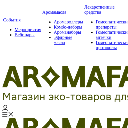
Лекарственные
Аромамасла
средства
События
Аромароллеры
Гомеопатически
Комбо-наборы
препараты
Мероприятия
Ароманаборы
Гомеопатически
Вебинары
Эфирные
аптечки
масла
Гомеопатически
протоколы