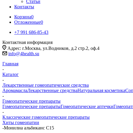
Статьи
Контакты
Корзина
0
Отложенные
0
+7 991 686-85-43
Контактная информация
Адрес: г.Москва, ул.Водников, д.2 стр.2, оф.4
info@4health.su
Главная
-
Каталог
-
Лекарственные гомеопатические средства
Аромамасла
Лекарственные средства
Натуральная косметика
Соп
-
Гомеопатические препараты
Гомеопатические препараты
Гомеопатические аптечки
Гомеопат
-
Классические гомеопатические препараты
Хиты гомеопатии
-
Монилиа альбиканс С15