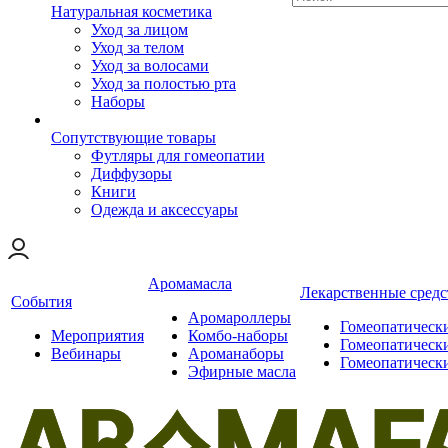
Натуральная косметика
Уход за лицом
Уход за телом
Уход за волосами
Уход за полостью рта
Наборы
Сопутствующие товары
Футляры для гомеопатии
Диффузоры
Книги
Одежда и аксессуары
Аромамасла
Лекарственные средс
События
Аромароллеры
Гомеопатическ
Мероприятия
Комбо-наборы
Гомеопатическ
Вебинары
Ароманаборы
Гомеопатическ
Эфирные масла