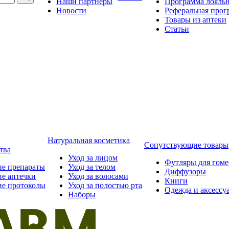
Наши партнёры
Программа лояль
Новости
Реферальная прог
Товары из аптеки
Статьи
Натуральная косметика
Сопутствующие товары
тва
Уход за лицом
Футляры для гом
ие препараты
Уход за телом
Диффузоры
ие аптечки
Уход за волосами
Книги
ие протоколы
Уход за полостью рта
Одежда и аксессу
Наборы