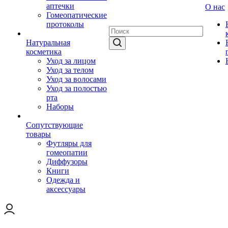
аптечки
О нас
Гомеопатические
протоколы
Натуральная
косметика
Уход за лицом
Уход за телом
Уход за волосами
Уход за полостью
рта
Наборы
Сопутствующие
товары
Футляры для
гомеопатии
Диффузоры
Книги
Одежда и
аксессуары