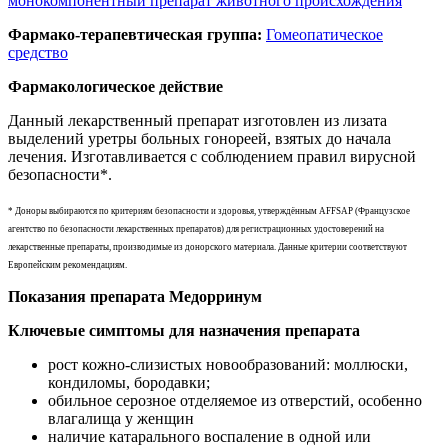
монокомпонентный препарат животного происхождения
Фармако-терапевтическая группа:
Гомеопатическое
средство
Фармакологическое действие
Данный лекарственный препарат изготовлен из лизата
выделений уретры больных гонореей, взятых до начала
лечения. Изготавливается с соблюдением правил вирусной
безопасности*.
* Доноры выбираются по критериям безопасности и здоровья, утверждённым AFFSAP (Французское
агентство по безопасности лекарственных препаратов) для регистрационных удостоверений на
лекарственные препараты, производимые из донорского материала. Данные критерии соответствуют
Европейским рекомендациям.
Показания препарата Медорринум
Ключевые симптомы для назначения препарата
рост кожно-слизистых новообразований: моллюски,
кондиломы, бородавки;
обильное серозное отделяемое из отверстий, особенно
влагалища у женщин
наличие катарального воспаление в одной или