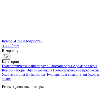
Комбо «Сон и Бодрость»
3 680
₽
/шт
В корзину
Категории
Гомеопатические препараты
Ароманаборы
Аромароллеры
Комбо-наборы
Эфирные масла
Гомеопатические протоколы
Уход за лицом
Диффузоры
Футляры для гомеопатии
Уход за
телом
Рекомендованные товары