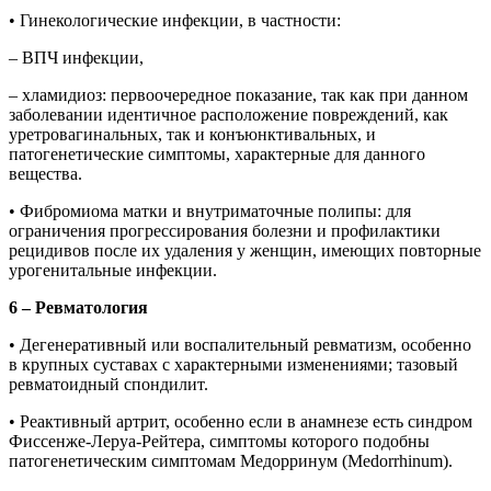
• Гинекологические инфекции, в частности:
– ВПЧ инфекции,
– хламидиоз: первоочередное показание, так как при данном
заболевании идентичное расположение повреждений, как
уретровагинальных, так и конъюнктивальных, и
патогенетические симптомы, характерные для данного
вещества.
• Фибромиома матки и внутриматочные полипы: для
ограничения прогрессирования болезни и профилактики
рецидивов после их удаления у женщин, имеющих повторные
урогенитальные инфекции.
6 – Ревматология
• Дегенеративный или воспалительный ревматизм, особенно
в крупных суставах с характерными изменениями; тазовый
ревматоидный спондилит.
• Реактивный артрит, особенно если в анамнезе есть синдром
Фиссенже-Леруа-Рейтера, симптомы которого подобны
патогенетическим симптомам Медорринум (Medorrhinum).