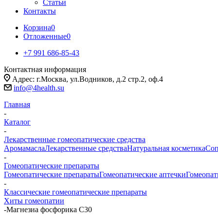
Статьи
Контакты
Корзина
0
Отложенные
0
+7 991 686-85-43
Контактная информация
Адрес: г.Москва, ул.Водников, д.2 стр.2, оф.4
info@4health.su
Главная
-
Каталог
-
Лекарственные гомеопатические средства
Аромамасла
Лекарственные средства
Натуральная косметика
Соп
-
Гомеопатические препараты
Гомеопатические препараты
Гомеопатические аптечки
Гомеопат
-
Классические гомеопатические препараты
Хиты гомеопатии
-
Магнезиа фосфорика С30