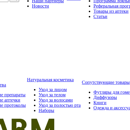
Наши партнёры
Программа лояль
Новости
Реферальная прог
Товары из аптеки
Статьи
Натуральная косметика
Сопутствующие товары
тва
Уход за лицом
Футляры для гом
ие препараты
Уход за телом
Диффузоры
ие аптечки
Уход за волосами
Книги
ие протоколы
Уход за полостью рта
Одежда и аксессу
Наборы