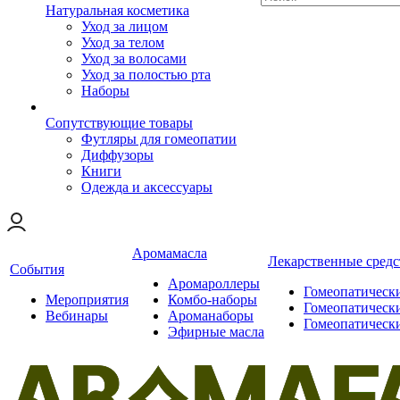
Натуральная косметика
Уход за лицом
Уход за телом
Уход за волосами
Уход за полостью рта
Наборы
Сопутствующие товары
Футляры для гомеопатии
Диффузоры
Книги
Одежда и аксессуары
Аромамасла
Лекарственные средс
События
Аромароллеры
Гомеопатическ
Мероприятия
Комбо-наборы
Гомеопатическ
Вебинары
Ароманаборы
Гомеопатическ
Эфирные масла