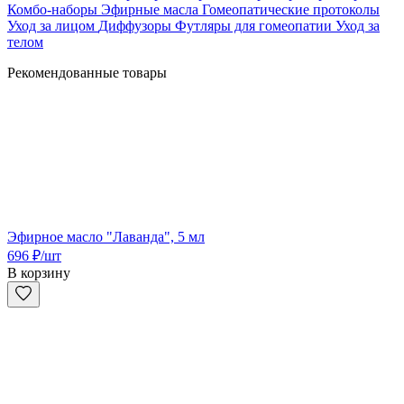
Комбо-наборы
Эфирные масла
Гомеопатические протоколы
Уход за лицом
Диффузоры
Футляры для гомеопатии
Уход за
телом
Рекомендованные товары
Эфирное масло "Лаванда", 5 мл
696
₽
/шт
В корзину