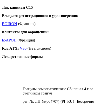
Лак канинум С15
Владелец регистрационного удостоверения:
BOIRON
(Франция)
Контакты для обращений:
БУАРОН
(Франция)
Код ATX:
V30
(Не присвоен)
Лекарственные формы
Гранулы гомеопатические C5: пенал 4 г со
счетчиком гранул
рег. №: ЛП-№(004707)-(РГ-RU)– Бессрочно