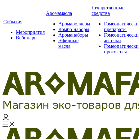
Лекарственные
Аромамасла
средства
События
Аромароллеры
Гомеопатически
Комбо-наборы
препараты
Мероприятия
Ароманаборы
Гомеопатически
Вебинары
Эфирные
аптечки
масла
Гомеопатически
протоколы