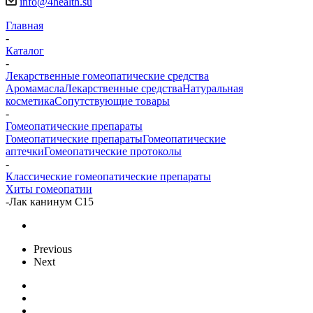
info@4health.su
Главная
-
Каталог
-
Лекарственные гомеопатические средства
Аромамасла
Лекарственные средства
Натуральная
косметика
Сопутствующие товары
-
Гомеопатические препараты
Гомеопатические препараты
Гомеопатические
аптечки
Гомеопатические протоколы
-
Классические гомеопатические препараты
Хиты гомеопатии
-
Лак канинум С15
Previous
Next