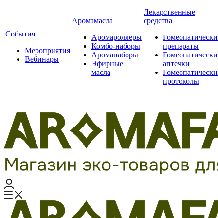
Лекарственные
Аромамасла
средства
События
Аромароллеры
Гомеопатически
Комбо-наборы
препараты
Мероприятия
Ароманаборы
Гомеопатически
Вебинары
Эфирные
аптечки
масла
Гомеопатически
протоколы