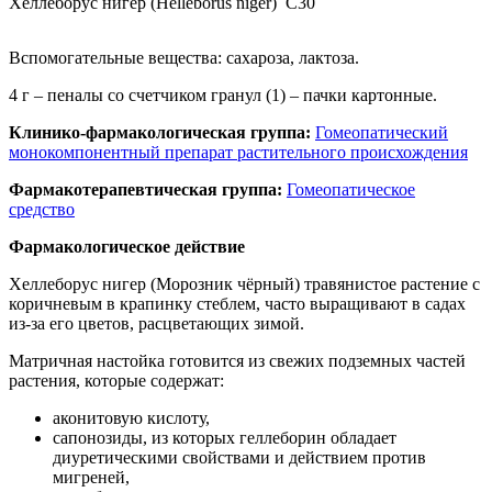
Хеллеборус нигер (Helleborus niger)
C30
Вспомогательные вещества: сахароза, лактоза.
4 г – пеналы со счетчиком гранул (1) – пачки картонные.
Клинико-фармакологическая группа:
Гомеопатический
монокомпонентный препарат растительного происхождения
Фармакотерапевтическая группа:
Гомеопатическое
средство
Фармакологическое действие
Хеллеборус нигер (Морозник чёрный) травянистое растение с
коричневым в крапинку стеблем, часто выращивают в садах
из-за его цветов, расцветающих зимой.
Матричная настойка готовится из свежих подземных частей
растения, которые содержат:
аконитовую кислоту,
сапонозиды, из которых геллеборин обладает
диуретическими свойствами и действием против
мигреней,