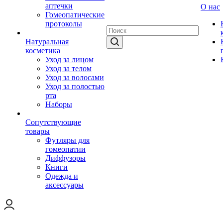
аптечки
О нас
Гомеопатические
протоколы
Натуральная
косметика
Уход за лицом
Уход за телом
Уход за волосами
Уход за полостью
рта
Наборы
Сопутствующие
товары
Футляры для
гомеопатии
Диффузоры
Книги
Одежда и
аксессуары