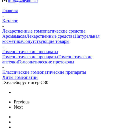
info@4health.su
Главная
-
Каталог
-
Лекарственные гомеопатические средства
Аромамасла
Лекарственные средства
Натуральная
косметика
Сопутствующие товары
-
Гомеопатические препараты
Гомеопатические препараты
Гомеопатические
аптечки
Гомеопатические протоколы
-
Классические гомеопатические препараты
Хиты гомеопатии
-
Хеллеборус нигер С30
Previous
Next