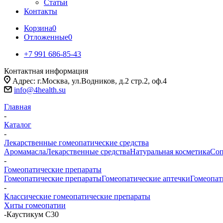
Статьи
Контакты
Корзина
0
Отложенные
0
+7 991 686-85-43
Контактная информация
Адрес: г.Москва, ул.Водников, д.2 стр.2, оф.4
info@4health.su
Главная
-
Каталог
-
Лекарственные гомеопатические средства
Аромамасла
Лекарственные средства
Натуральная косметика
Соп
-
Гомеопатические препараты
Гомеопатические препараты
Гомеопатические аптечки
Гомеопат
-
Классические гомеопатические препараты
Хиты гомеопатии
-
Каустикум С30