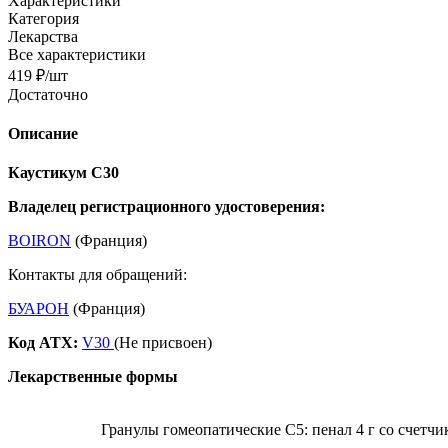
Характеристики
Категория
Лекарства
Все характеристики
419
₽
/шт
Достаточно
Описание
Каустикум С30
Владелец регистрационного удостоверения:
BOIRON
(Франция)
Контакты для обращений:
БУАРОН
(Франция)
Код ATX:
V30
(Не присвоен)
Лекарственные формы
Гранулы гомеопатические C5: пенал 4 г со счетчи