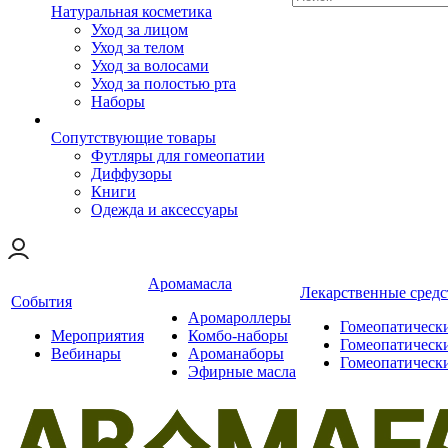
Натуральная косметика
Уход за лицом
Уход за телом
Уход за волосами
Уход за полостью рта
Наборы
Сопутствующие товары
Футляры для гомеопатии
Диффузоры
Книги
Одежда и аксессуары
Аромамасла
Лекарственные средс
События
Аромароллеры
Гомеопатическ
Мероприятия
Комбо-наборы
Гомеопатическ
Вебинары
Ароманаборы
Гомеопатическ
Эфирные масла