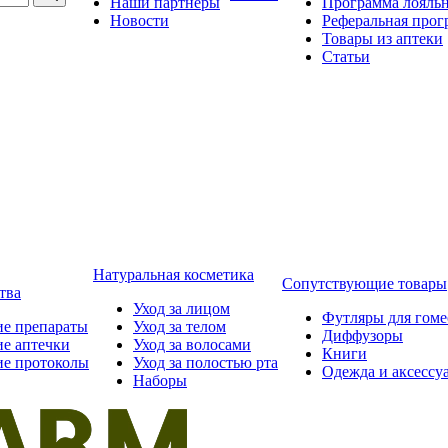
Наши партнёры
Программа лояль
Новости
Реферальная прог
Товары из аптеки
Статьи
Натуральная косметика
Сопутствующие товары
тва
Уход за лицом
Футляры для гом
ие препараты
Уход за телом
Диффузоры
ие аптечки
Уход за волосами
Книги
ие протоколы
Уход за полостью рта
Одежда и аксессу
Наборы