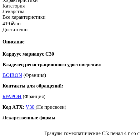
Характеристики
Категория
Лекарства
Все характеристики
419
₽
/шт
Достаточно
Описание
Кардуус марианус С30
Владелец регистрационного удостоверения:
BOIRON
(Франция)
Контакты для обращений:
БУАРОН
(Франция)
Код ATX:
V30
(Не присвоен)
Лекарственные формы
Гранулы гомеопатические C5: пенал 4 г со 