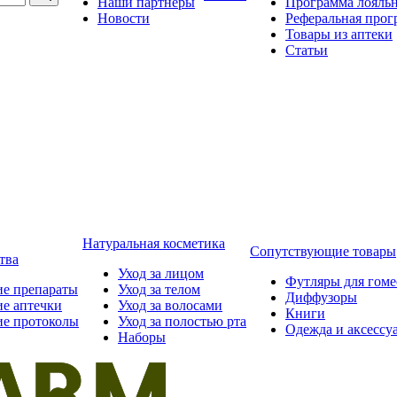
Наши партнёры
Программа лояль
Новости
Реферальная прог
Товары из аптеки
Статьи
Натуральная косметика
Сопутствующие товары
тва
Уход за лицом
Футляры для гом
ие препараты
Уход за телом
Диффузоры
ие аптечки
Уход за волосами
Книги
ие протоколы
Уход за полостью рта
Одежда и аксессу
Наборы