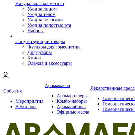
Натуральная косметика
Уход за лицом
Уход за телом
Уход за волосами
Уход за полостью рта
Наборы
Сопутствующие товары
Футляры для гомеопатии
Диффузоры
Книги
Одежда и аксессуары
Аромамасла
Лекарственные средс
События
Аромароллеры
Гомеопатическ
Мероприятия
Комбо-наборы
Гомеопатическ
Вебинары
Ароманаборы
Гомеопатическ
Эфирные масла