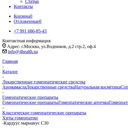
Статьи
Контакты
Корзина
0
Отложенные
0
+7 991 686-85-43
Контактная информация
Адрес: г.Москва, ул.Водников, д.2 стр.2, оф.4
info@4health.su
Главная
-
Каталог
-
Лекарственные гомеопатические средства
Аромамасла
Лекарственные средства
Натуральная косметика
Соп
-
Гомеопатические препараты
Гомеопатические препараты
Гомеопатические аптечки
Гомеопат
-
Классические гомеопатические препараты
Хиты гомеопатии
-
Кардуус марианус С30