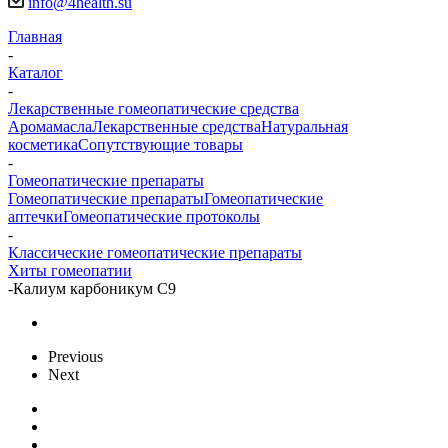
info@4health.su
Главная
-
Каталог
-
Лекарственные гомеопатические средства
Аромамасла
Лекарственные средства
Натуральная
косметика
Сопутствующие товары
-
Гомеопатические препараты
Гомеопатические препараты
Гомеопатические
аптечки
Гомеопатические протоколы
-
Классические гомеопатические препараты
Хиты гомеопатии
-
Калиум карбоникум С9
Previous
Next