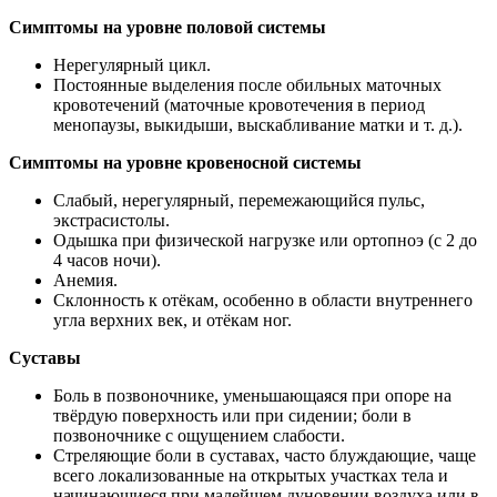
Симптомы на уровне половой системы
Нерегулярный цикл.
Постоянные выделения после обильных маточных
кровотечений (маточные кровотечения в период
менопаузы, выкидыши, выскабливание матки и т. д.).
Симптомы на уровне кровеносной системы
Слабый, нерегулярный, перемежающийся пульс,
экстрасистолы.
Одышка при физической нагрузке или ортопноэ (с 2 до
4 часов ночи).
Анемия.
Склонность к отёкам, особенно в области внутреннего
угла верхних век, и отёкам ног.
Суставы
Боль в позвоночнике, уменьшающаяся при опоре на
твёрдую поверхность или при сидении; боли в
позвоночнике с ощущением слабости.
Стреляющие боли в суставах, часто блуждающие, чаще
всего локализованные на открытых участках тела и
начинающиеся при малейшем дуновении воздуха или в