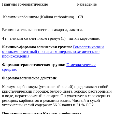
Гранулы гомеопатические
Разведение
Калиум карбоникум (Kalium carbonicum)
C9
Вспомогательные вещества: сахароза, лактоза.
4 г - пеналы со счетчиком гранул (1) - пачки картонные.
Клинико-фармакологическая группа:
Гомеопатический
монокомпонентный препарат минерально-химического
происхождения
Фармакотерапевтическая группа:
Гомеопатическое
средство
Фармакологическое действие
Калиум карбоникум (углекислый калий) представляет собой
кристаллический порошок белого цвета, хорошо растворимый
в воде, нерастворимый в спирте. Он участвует в характерных
реакциях карбонатов и реакциях калия. Чистый и сухой
углекислый калий содержит 56 % калия и 31 % CO2.
Показания препарата Калиум карбоникум