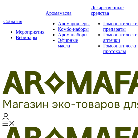
Лекарственные
Аромамасла
средства
События
Аромароллеры
Гомеопатически
Комбо-наборы
препараты
Мероприятия
Ароманаборы
Гомеопатически
Вебинары
Эфирные
аптечки
масла
Гомеопатически
протоколы