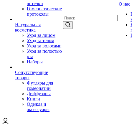
аптечки
О нас
Гомеопатические
протоколы
Натуральная
косметика
Уход за лицом
Уход за телом
Уход за волосами
Уход за полостью
рта
Наборы
Сопутствующие
товары
Футляры для
гомеопатии
Диффузоры
Книги
Одежда и
аксессуары