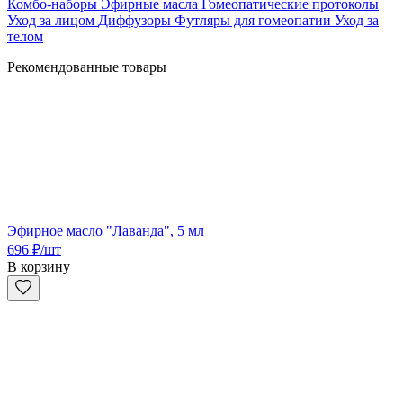
Комбо-наборы
Эфирные масла
Гомеопатические протоколы
Уход за лицом
Диффузоры
Футляры для гомеопатии
Уход за
телом
Рекомендованные товары
Эфирное масло "Лаванда", 5 мл
696
₽
/шт
В корзину