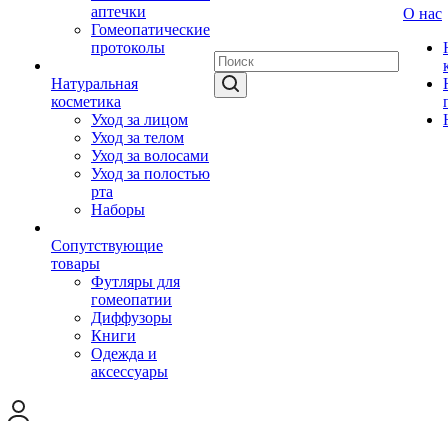
аптечки
О нас
Гомеопатические
протоколы
Натуральная
косметика
Уход за лицом
Уход за телом
Уход за волосами
Уход за полостью
рта
Наборы
Сопутствующие
товары
Футляры для
гомеопатии
Диффузоры
Книги
Одежда и
аксессуары