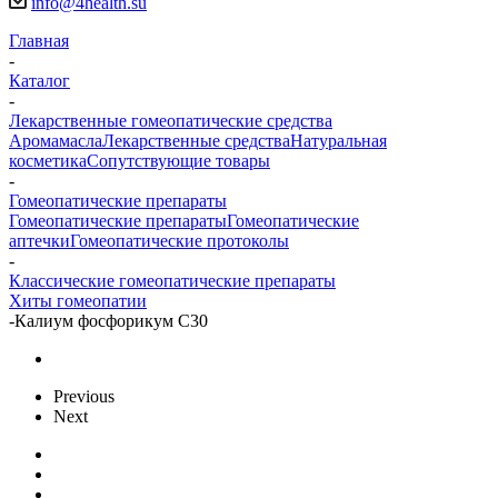
info@4health.su
Главная
-
Каталог
-
Лекарственные гомеопатические средства
Аромамасла
Лекарственные средства
Натуральная
косметика
Сопутствующие товары
-
Гомеопатические препараты
Гомеопатические препараты
Гомеопатические
аптечки
Гомеопатические протоколы
-
Классические гомеопатические препараты
Хиты гомеопатии
-
Калиум фосфорикум С30
Previous
Next