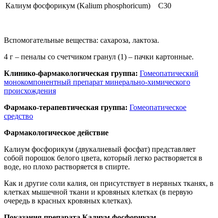
Калиум фосфорикум (Kalium phosphoricum)
C30
Вспомогательные вещества: сахароза, лактоза.
4 г – пеналы со счетчиком гранул (1) – пачки картонные.
Клинико-фармакологическая группа:
Гомеопатический
монокомпонентный препарат минерально-химического
происхождения
Фармако-терапевтическая группа:
Гомеопатическое
средство
Фармакологическое действие
Калиум фосфорикум (двукалиевый фосфат) представляет
собой порошок белого цвета, который легко растворяется в
воде, но плохо растворяется в спирте.
Как и другие соли калия, он присутствует в нервных тканях, в
клетках мышечной ткани и кровяных клетках (в первую
очередь в красных кровяных клетках).
Показания препарата Калиум фосфорикум