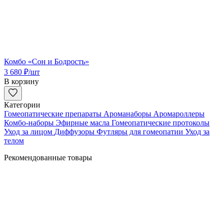
Комбо «Сон и Бодрость»
3 680
₽
/шт
В корзину
Категории
Гомеопатические препараты
Ароманаборы
Аромароллеры
Комбо-наборы
Эфирные масла
Гомеопатические протоколы
Уход за лицом
Диффузоры
Футляры для гомеопатии
Уход за
телом
Рекомендованные товары