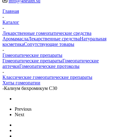
info@4health.su
Главная
-
Каталог
-
Лекарственные гомеопатические средства
Аромамасла
Лекарственные средства
Натуральная
косметика
Сопутствующие товары
-
Гомеопатические препараты
Гомеопатические препараты
Гомеопатические
аптечки
Гомеопатические протоколы
-
Классические гомеопатические препараты
Хиты гомеопатии
-
Калиум бихромикум С30
Previous
Next