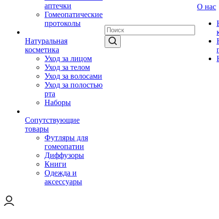
аптечки
О нас
Гомеопатические
протоколы
Натуральная
косметика
Уход за лицом
Уход за телом
Уход за волосами
Уход за полостью
рта
Наборы
Сопутствующие
товары
Футляры для
гомеопатии
Диффузоры
Книги
Одежда и
аксессуары