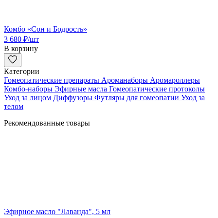
Комбо «Сон и Бодрость»
3 680
₽
/шт
В корзину
Категории
Гомеопатические препараты
Ароманаборы
Аромароллеры
Комбо-наборы
Эфирные масла
Гомеопатические протоколы
Уход за лицом
Диффузоры
Футляры для гомеопатии
Уход за
телом
Рекомендованные товары
Эфирное масло "Лаванда", 5 мл