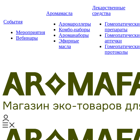
Лекарственные
Аромамасла
средства
События
Аромароллеры
Гомеопатически
Комбо-наборы
препараты
Мероприятия
Ароманаборы
Гомеопатически
Вебинары
Эфирные
аптечки
масла
Гомеопатически
протоколы