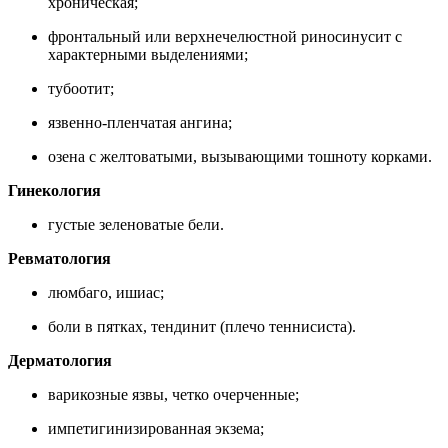
хроническая;
фронтальный или верхнечелюстной риносинусит с
характерными выделениями;
тубоотит;
язвенно-пленчатая ангина;
озена с желтоватыми, вызывающими тошноту корками.
Гинекология
густые зеленоватые бели.
Ревматология
люмбаго, ишиас;
боли в пятках, тендинит (плечо теннисиста).
Дерматология
варикозные язвы, четко очерченные;
импетигинизированная экзема;