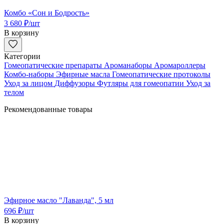
Комбо «Сон и Бодрость»
3 680
₽
/шт
В корзину
Категории
Гомеопатические препараты
Ароманаборы
Аромароллеры
Комбо-наборы
Эфирные масла
Гомеопатические протоколы
Уход за лицом
Диффузоры
Футляры для гомеопатии
Уход за
телом
Рекомендованные товары
Эфирное масло "Лаванда", 5 мл
696
₽
/шт
В корзину