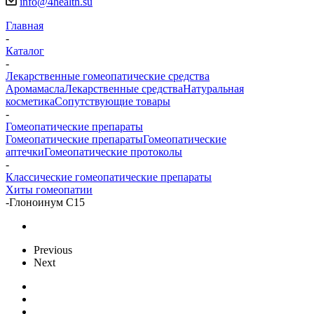
info@4health.su
Главная
-
Каталог
-
Лекарственные гомеопатические средства
Аромамасла
Лекарственные средства
Натуральная
косметика
Сопутствующие товары
-
Гомеопатические препараты
Гомеопатические препараты
Гомеопатические
аптечки
Гомеопатические протоколы
-
Классические гомеопатические препараты
Хиты гомеопатии
-
Глоноинум С15
Previous
Next