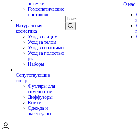
аптечки
О нас
Гомеопатические
протоколы
Натуральная
косметика
Уход за лицом
Уход за телом
Уход за волосами
Уход за полостью
рта
Наборы
Сопутствующие
товары
Футляры для
гомеопатии
Диффузоры
Книги
Одежда и
аксессуары