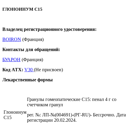
ГЛОНОИНУМ С15
Владелец регистрационного удостоверения:
BOIRON
(Франция)
Контакты для обращений:
БУАРОН
(Франция)
Код ATX:
V30
(Не присвоен)
Лекарственные формы
Гранулы гомеопатические C15: пенал 4 г со
счетчиком гранул
Глоноинум
рег. №: ЛП-№(004691)-(РГ-RU)- Бессрочно. Дата
С15
регистрации 20.02.2024.