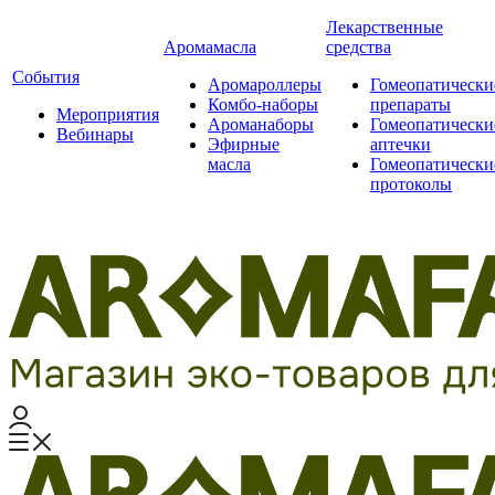
Лекарственные
Аромамасла
средства
События
Аромароллеры
Гомеопатически
Комбо-наборы
препараты
Мероприятия
Ароманаборы
Гомеопатически
Вебинары
Эфирные
аптечки
масла
Гомеопатически
протоколы