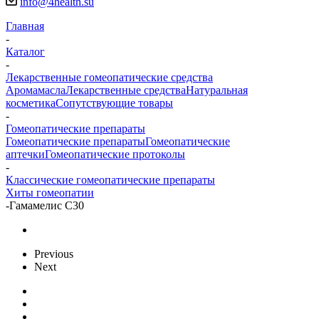
info@4health.su
Главная
-
Каталог
-
Лекарственные гомеопатические средства
Аромамасла
Лекарственные средства
Натуральная
косметика
Сопутствующие товары
-
Гомеопатические препараты
Гомеопатические препараты
Гомеопатические
аптечки
Гомеопатические протоколы
-
Классические гомеопатические препараты
Хиты гомеопатии
-
Гамамелис С30
Previous
Next