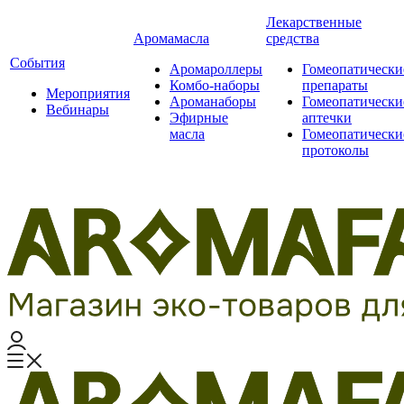
Лекарственные
Аромамасла
средства
События
Аромароллеры
Гомеопатически
Комбо-наборы
препараты
Мероприятия
Ароманаборы
Гомеопатически
Вебинары
Эфирные
аптечки
масла
Гомеопатически
протоколы