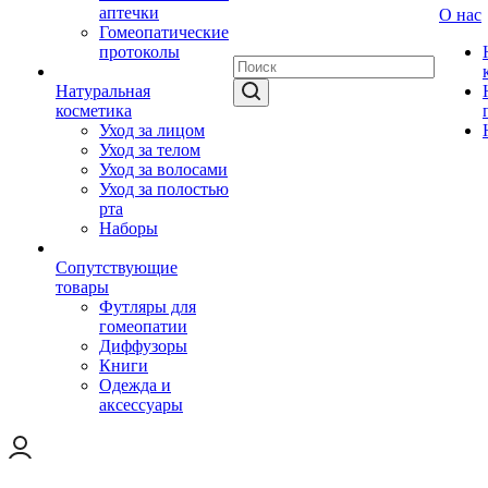
аптечки
О нас
Гомеопатические
протоколы
Натуральная
косметика
Уход за лицом
Уход за телом
Уход за волосами
Уход за полостью
рта
Наборы
Сопутствующие
товары
Футляры для
гомеопатии
Диффузоры
Книги
Одежда и
аксессуары