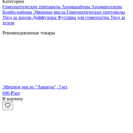
Категории
Гомеопатические препараты
Ароманаборы
Аромароллеры
Комбо-наборы
Эфирные масла
Гомеопатические протоколы
Уход за лицом
Диффузоры
Футляры для гомеопатии
Уход за
телом
Рекомендованные товары
Эфирное масло "Лаванда", 5 мл
696
₽
/шт
В корзину