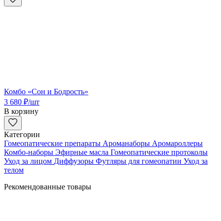
Комбо «Сон и Бодрость»
3 680
₽
/шт
В корзину
Категории
Гомеопатические препараты
Ароманаборы
Аромароллеры
Комбо-наборы
Эфирные масла
Гомеопатические протоколы
Уход за лицом
Диффузоры
Футляры для гомеопатии
Уход за
телом
Рекомендованные товары