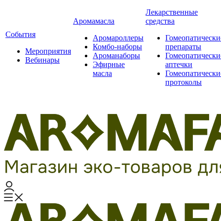
Лекарственные
Аромамасла
средства
События
Аромароллеры
Гомеопатически
Комбо-наборы
препараты
Мероприятия
Ароманаборы
Гомеопатически
Вебинары
Эфирные
аптечки
масла
Гомеопатически
протоколы