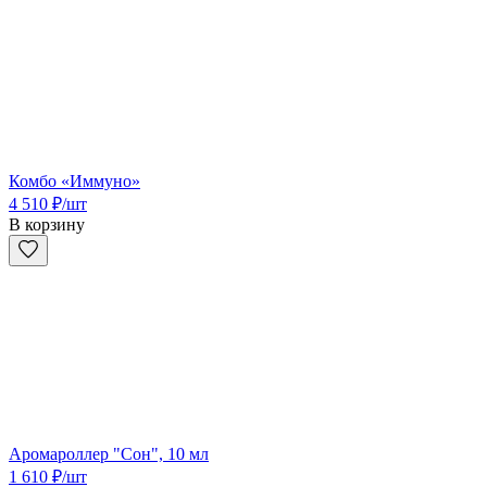
Комбо «Иммуно»
4 510
₽
/шт
В корзину
Аромароллер "Сон", 10 мл
1 610
₽
/шт