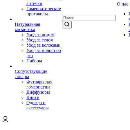
аптечки
О нас
Гомеопатические
протоколы
Натуральная
косметика
Уход за лицом
Уход за телом
Уход за волосами
Уход за полостью
рта
Наборы
Сопутствующие
товары
Футляры для
гомеопатии
Диффузоры
Книги
Одежда и
аксессуары