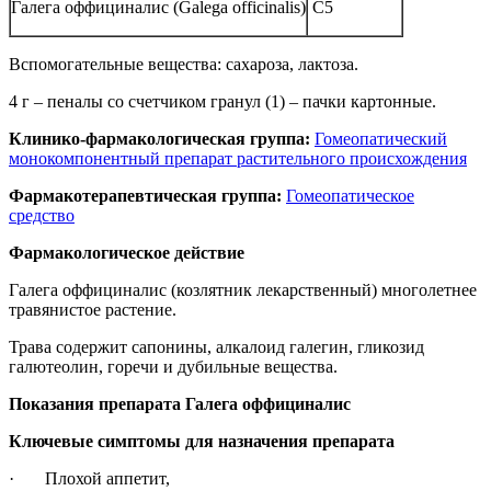
Галега оффициналис (Galega officinalis)
C5
Вспомогательные вещества: сахароза, лактоза.
4 г – пеналы со счетчиком гранул (1) – пачки картонные.
Клинико-фармакологическая группа:
Гомеопатический
монокомпонентный препарат растительного происхождения
Фармакотерапевтическая группа:
Гомеопатическое
средство
Фармакологическое действие
Галега оффициналис (козлятник лекарственный) многолетнее
травянистое растение.
Трава содержит сапонины, алкалоид галегин, гликозид
галютеолин, горечи и дубильные вещества.
Показания препарата Галега оффициналис
Ключевые симптомы для назначения препарата
· Плохой аппетит,