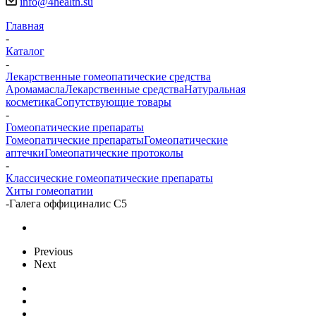
info@4health.su
Главная
-
Каталог
-
Лекарственные гомеопатические средства
Аромамасла
Лекарственные средства
Натуральная
косметика
Сопутствующие товары
-
Гомеопатические препараты
Гомеопатические препараты
Гомеопатические
аптечки
Гомеопатические протоколы
-
Классические гомеопатические препараты
Хиты гомеопатии
-
Галега оффициналис С5
Previous
Next