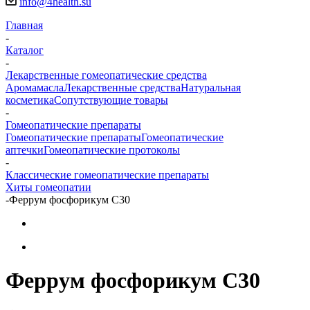
info@4health.su
Главная
-
Каталог
-
Лекарственные гомеопатические средства
Аромамасла
Лекарственные средства
Натуральная
косметика
Сопутствующие товары
-
Гомеопатические препараты
Гомеопатические препараты
Гомеопатические
аптечки
Гомеопатические протоколы
-
Классические гомеопатические препараты
Хиты гомеопатии
-
Феррум фосфорикум С30
Феррум фосфорикум С30