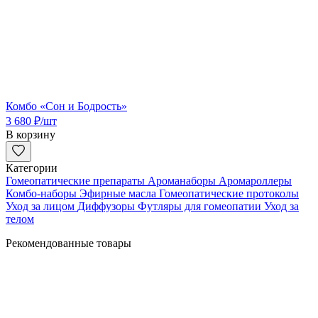
Комбо «Сон и Бодрость»
3 680
₽
/шт
В корзину
Категории
Гомеопатические препараты
Ароманаборы
Аромароллеры
Комбо-наборы
Эфирные масла
Гомеопатические протоколы
Уход за лицом
Диффузоры
Футляры для гомеопатии
Уход за
телом
Рекомендованные товары