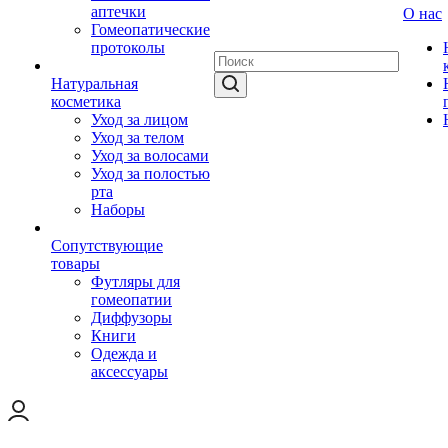
аптечки
О нас
Гомеопатические
протоколы
Натуральная
косметика
Уход за лицом
Уход за телом
Уход за волосами
Уход за полостью
рта
Наборы
Сопутствующие
товары
Футляры для
гомеопатии
Диффузоры
Книги
Одежда и
аксессуары