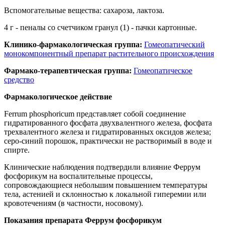
Вспомогательные вещества: сахароза, лактоза.
4 г - пеналы со счетчиком гранул (1) - пачки картонные.
Клинико-фармакологическая группа:
Гомеопатический
монокомпонентный препарат растительного происхождения
Фармако-терапевтическая группа:
Гомеопатическое
средство
Фармакологическое действие
Ferrum phosphoricum представляет собой соединение
гидратированного фосфата двухвалентного железа, фосфата
трехвалентного железа и гидратированных оксидов железа;
серо-синий порошок, практически не растворимый в воде и
спирте.
Клинические наблюдения подтвердили влияние Феррум
фосфорикум на воспалительные процессы,
сопровождающиеся небольшим повышением температуры
тела, астенией и склонностью к локальной гиперемии или
кровотечениям (в частности, носовому).
Показания препарата Феррум фосфорикум