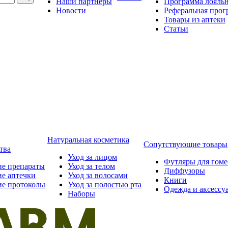
Наши партнёры
Программа лояль
Новости
Реферальная прог
Товары из аптеки
Статьи
Натуральная косметика
Сопутствующие товары
тва
Уход за лицом
Футляры для гом
ие препараты
Уход за телом
Диффузоры
ие аптечки
Уход за волосами
Книги
ие протоколы
Уход за полостью рта
Одежда и аксессу
Наборы