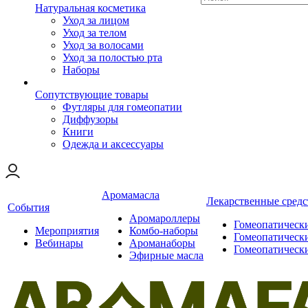
Натуральная косметика
Уход за лицом
Уход за телом
Уход за волосами
Уход за полостью рта
Наборы
Сопутствующие товары
Футляры для гомеопатии
Диффузоры
Книги
Одежда и аксессуары
Аромамасла
Лекарственные средс
События
Аромароллеры
Гомеопатическ
Мероприятия
Комбо-наборы
Гомеопатическ
Вебинары
Ароманаборы
Гомеопатическ
Эфирные масла