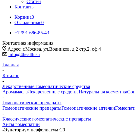
Статьи
Контакты
Корзина
0
Отложенные
0
+7 991 686-85-43
Контактная информация
Адрес: г.Москва, ул.Водников, д.2 стр.2, оф.4
info@4health.su
Главная
-
Каталог
-
Лекарственные гомеопатические средства
Аромамасла
Лекарственные средства
Натуральная косметика
Соп
-
Гомеопатические препараты
Гомеопатические препараты
Гомеопатические аптечки
Гомеопат
-
Классические гомеопатические препараты
Хиты гомеопатии
-
Эупаториум перфолиатум C9