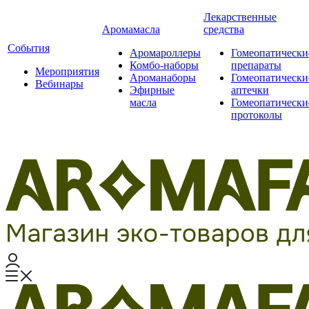
Лекарственные
Аромамасла
средства
События
Аромароллеры
Гомеопатически
Комбо-наборы
препараты
Мероприятия
Ароманаборы
Гомеопатически
Вебинары
Эфирные
аптечки
масла
Гомеопатически
протоколы