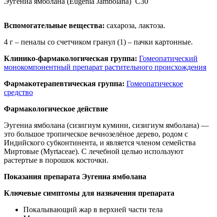
Эугениа ямболана (Eugenia Jambolana)
C30
Вспомогательные вещества:
сахароза, лактоза.
4 г – пеналы со счетчиком гранул (1) – пачки картонные.
Клинико-фармакологическая группа:
Гомеопатический
монокомпонентный препарат растительного происхождения
Фармакотерапевтическая группа:
Гомеопатическое
средство
Фармакологическое действие
Эугениа ямболана (сизигиум кумини, сизигиум ямболана) —
это большое тропическое вечнозелёное дерево, родом с
Индийского субконтинента, и является членом семейства
Миртовые (Myrtaceae). С лечебной целью используют
растертые в порошок косточки.
Показания препарата Эугениа ямболана
Ключевые симптомы для назначения препарата
Покалывающий жар в верхней части тела