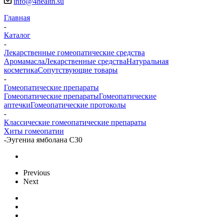
info@4health.su
Главная
-
Каталог
-
Лекарственные гомеопатические средства
Аромамасла
Лекарственные средства
Натуральная
косметика
Сопутствующие товары
-
Гомеопатические препараты
Гомеопатические препараты
Гомеопатические
аптечки
Гомеопатические протоколы
-
Классические гомеопатические препараты
Хиты гомеопатии
-
Эугениа ямболана С30
Previous
Next