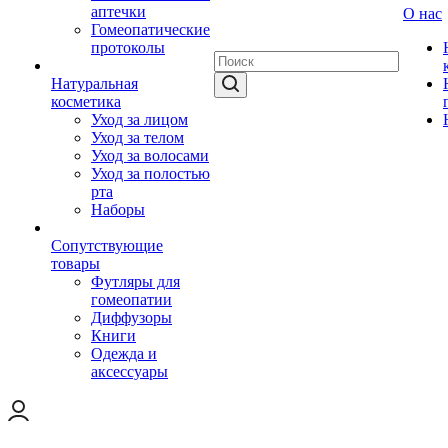
аптечки
О нас
Гомеопатические
протоколы
Натуральная
косметика
Уход за лицом
Уход за телом
Уход за волосами
Уход за полостью
рта
Наборы
Сопутствующие
товары
Футляры для
гомеопатии
Диффузоры
Книги
Одежда и
аксессуары