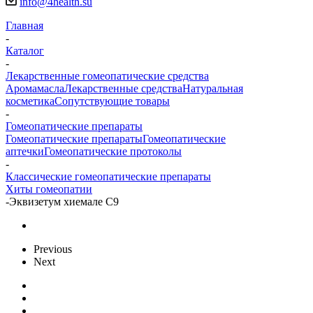
info@4health.su
Главная
-
Каталог
-
Лекарственные гомеопатические средства
Аромамасла
Лекарственные средства
Натуральная
косметика
Сопутствующие товары
-
Гомеопатические препараты
Гомеопатические препараты
Гомеопатические
аптечки
Гомеопатические протоколы
-
Классические гомеопатические препараты
Хиты гомеопатии
-
Эквизетум хиемале С9
Previous
Next