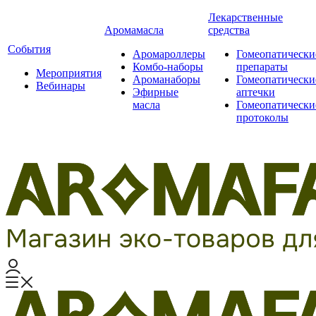
Лекарственные
Аромамасла
средства
События
Аромароллеры
Гомеопатически
Комбо-наборы
препараты
Мероприятия
Ароманаборы
Гомеопатически
Вебинары
Эфирные
аптечки
масла
Гомеопатически
протоколы