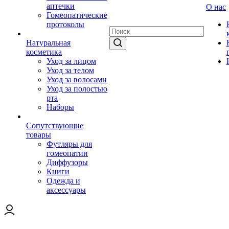
аптечки
О нас
Гомеопатические
протоколы
Натуральная
косметика
Уход за лицом
Уход за телом
Уход за волосами
Уход за полостью
рта
Наборы
Сопутствующие
товары
Футляры для
гомеопатии
Диффузоры
Книги
Одежда и
аксессуары