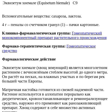
Эквизетум хиемале (Equisetum hiemale)
C9
Вспомогательные вещества: сахароза, лактоза.
4 г – пеналы со счетчиком гранул (1) – пачки картонные.
Клинико-фармакологическая группа:
Гомеопатический
монокомпонентный препарат растительного происхождения
Фармако-терапевтическая группа:
Гомеопатическое
средство
Фармакологическое действие
Эквизетум хиемале (хвощ зимующий) является многолетним
растением с вечнозелёным стеблем высотой до одного метра.
Он растёт на песках, на влажных участках и по берегам рек
большей части Европы.
Матричная настойка готовится из свежей надземной части.
Растение используется в аллопатии перорально как
диуретическое, кровоостанавливающее и реминерализующее
средство, наружно его применяют как ранозаживляющий
препарат. Хвощ содержит в себе множество активных