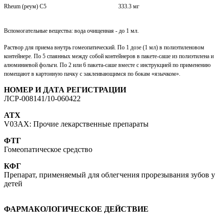
Rheum (реум) C5
333.3 мг
Вспомогательные вещества: вода очищенная - до 1 мл.
Раствор для приема внутрь гомеопатический. По 1 дозе (1 мл) в полиэтиленовом
контейнере. По 5 спаянных между собой контейнеров в пакете-саше из полиэтилена и
алюминиевой фольги. По 2 или 6 пакета-саше вместе с инструкцией по применению
помещают в картонную пачку с заклеивающимся по бокам «язычком».
НОМЕР И ДАТА РЕГИСТРАЦИИ
ЛСР-008141/10-060422
ATX
V03AX: Прочие лекарственные препараты
ФТГ
Гомеопатическое средство
КФГ
Препарат, применяемый для облегчения прорезывания зубов у
детей
ФАРМАКОЛОГИЧЕСКОЕ ДЕЙСТВИЕ