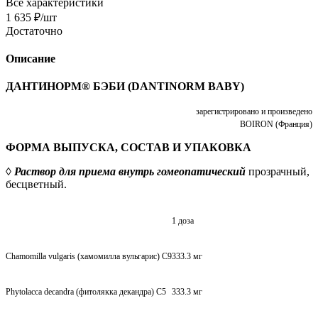
Все характеристики
1 635
₽
/шт
Достаточно
Описание
ДАНТИНОРМ® БЭБИ (DANTINORM BABY)
зарегистрировано и произведено
BOIRON (Франция)
ФОРМА ВЫПУСКА, СОСТАВ И УПАКОВКА
◊
Раствор для приема внутрь гомеопатический
прозрачный,
бесцветный.
1 доза
Chamomilla vulgaris (хамомилла вульгарис) C9
333.3 мг
Phytolaссa decandra (фитолякка декандра) C5
333.3 мг