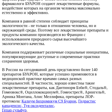
фармакологи БУАРОН создают лекарственные формулы,
воздействие которых на организм человека максимально
естественно и эффективно.
Компания в равной степени соблюдает принципы
экологичности - не только в отношении человека, но и
окружающей среды. Поэтому все лекарственные препараты и
продукты компании производятся во Франции с
использованием природного сырья высочайшего
экологического качества.
Компания поддерживает различные социальные инициативы,
популяризирующие доступные и современные практики
сохранения здоровья.
В России на сегодняшний день представлено более 140
препаратов БУАРОН, которые успешно применяются в
медицинской практике врачами самых разных
специальностей. В частности, хорошо известны такие
лекарственные препараты, как Дантинорм Бэби®, Стодаль®,
Гомеовокс®, Оциллококцинум®, Гомеострес®, Арнигель®,
Арника Монтана, Апис Меллифика, препараты ЛОР-
протокола:
Калиум бихромикум С9 Буарон
,
Гидрастис
канаденсис,
Туя оксиденталис,
Гепар сульфур
.