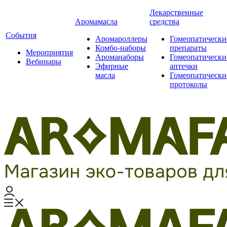
Лекарственные
Аромамасла
средства
События
Аромароллеры
Гомеопатически
Комбо-наборы
препараты
Мероприятия
Ароманаборы
Гомеопатически
Вебинары
Эфирные
аптечки
масла
Гомеопатически
протоколы