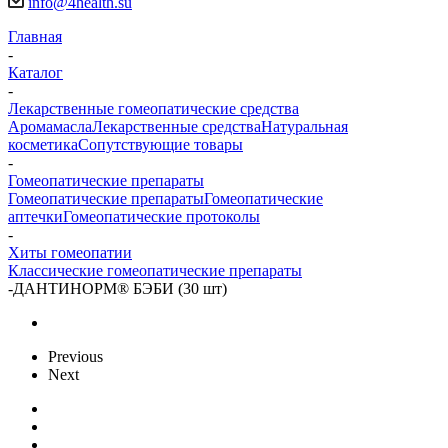
info@4health.su
Главная
-
Каталог
-
Лекарственные гомеопатические средства
Аромамасла
Лекарственные средства
Натуральная
косметика
Сопутствующие товары
-
Гомеопатические препараты
Гомеопатические препараты
Гомеопатические
аптечки
Гомеопатические протоколы
-
Хиты гомеопатии
Классические гомеопатические препараты
-
ДАНТИНОРМ® БЭБИ (30 шт)
Previous
Next