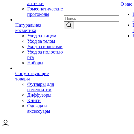
аптечки
О нас
Гомеопатические
протоколы
Натуральная
косметика
Уход за лицом
Уход за телом
Уход за волосами
Уход за полостью
рта
Наборы
Сопутствующие
товары
Футляры для
гомеопатии
Диффузоры
Книги
Одежда и
аксессуары