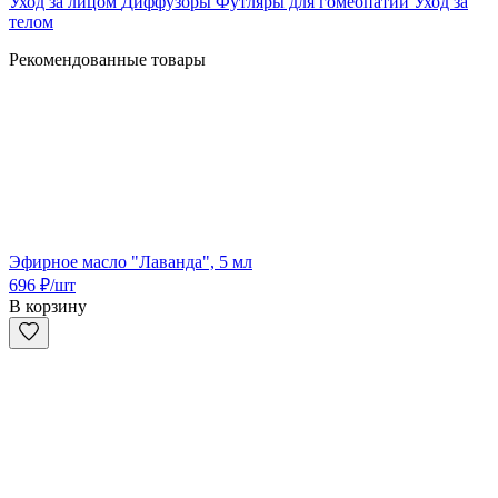
Уход за лицом
Диффузоры
Футляры для гомеопатии
Уход за
телом
Рекомендованные товары
Эфирное масло "Лаванда", 5 мл
696
₽
/шт
В корзину