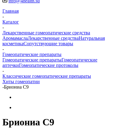
info@4health.su
Главная
-
Каталог
-
Лекарственные гомеопатические средства
Аромамасла
Лекарственные средства
Натуральная
косметика
Сопутствующие товары
-
Гомеопатические препараты
Гомеопатические препараты
Гомеопатические
аптечки
Гомеопатические протоколы
-
Классические гомеопатические препараты
Хиты гомеопатии
-
Бриониа С9
Бриониа С9