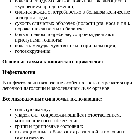
болевой синдром с четкой точечной локализацией, с
ухудшением при движении;
сильная жажда с потребностью в большом количестве
холодной воды;
сухость слизистых оболочек (полости рта, носа и т.д.),
поражение слизистых оболочек;
боль в правом подреберье, сопровождающаяся
приступами тошноты;
область желудка чувствительна при пальпации;
головокружения.
Основные случаи клинического применения
Инфектология
В инфектологии назначение особенно часто встречается при
легочной патологии и заболеваниях ЛОР-органов.
Все лихорадочные синдромы, включающие:
сильную жажду;
упадок сил, сопровождающийся потоотделением,
которое приносит облегчение;
грипп и гриппозные состояния;
инфекционные заболевания различной этиологии в
самом начале;