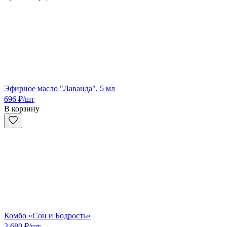
Эфирное масло "Лаванда", 5 мл
696
₽
/шт
В корзину
Комбо «Сон и Бодрость»
3 680
₽
/шт