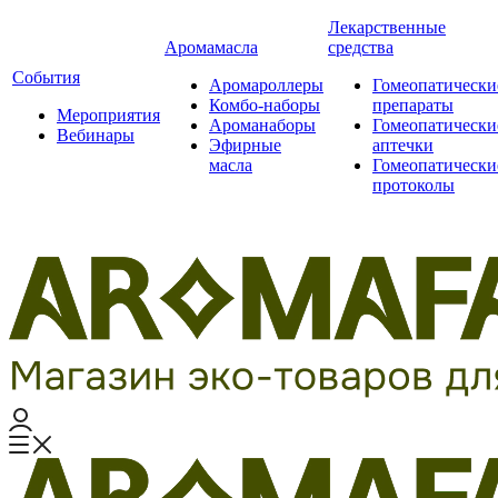
Лекарственные
Аромамасла
средства
События
Аромароллеры
Гомеопатически
Комбо-наборы
препараты
Мероприятия
Ароманаборы
Гомеопатически
Вебинары
Эфирные
аптечки
масла
Гомеопатически
протоколы