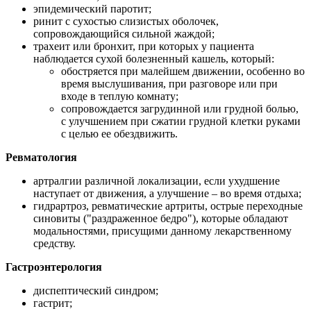
эпидемический паротит;
ринит с сухостью слизистых оболочек,
сопровождающийся сильной жаждой;
трахеит или бронхит, при которых у пациента
наблюдается сухой болезненный кашель, который:
обостряется при малейшем движении, особенно во
время выслушивания, при разговоре или при
входе в теплую комнату;
сопровождается загрудинной или грудной болью,
с улучшением при сжатии грудной клетки руками
с целью ее обездвижить.
Ревматология
артралгии различной локализации, если ухудшение
наступает от движения, а улучшение – во время отдыха;
гидрартроз, ревматические артриты, острые переходные
синовиты ("раздраженное бедро"), которые обладают
модальностями, присущими данному лекарственному
средству.
Гастроэнтерология
диспептический синдром;
гастрит;