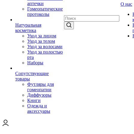
аптечки
О нас
Гомеопатические
протоколы
Натуральная
косметика
Уход за лицом
Уход за телом
Уход за волосами
Уход за полостью
рта
Наборы
Сопутствующие
товары
Футляры для
гомеопатии
Диффузоры
Книги
Одежда и
аксессуары