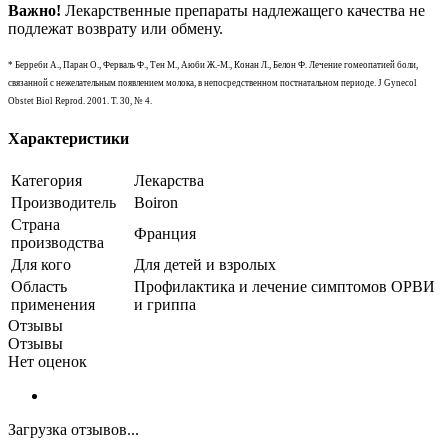
Важно!
Лекарственные препараты надлежащего качества не
подлежат возврату или обмену.
* Берреби А., Паран О., Ферваль Ф., Тен М., Аюби Ж.-М., Конан Л., Белон Ф. Лечение гомеопатией боли,
связанной с нежелательным появлением молока, в непосредственном постнатальном периоде. J Gynecol
Obstet Biol Reprod. 2001. Т. 30, № 4.
Характеристики
Категория
Лекарства
Производитель
Boiron
Страна
Франция
производства
Для кого
Для детей и взролых
Область
Профилактика и лечение симптомов ОРВИ
применения
и гриппа
Отзывы
Отзывы
Нет оценок
Загрузка отзывов...