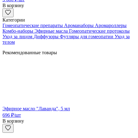
В корзину
Категории
Гомеопатические препараты
Ароманаборы
Аромароллеры
Комбо-наборы
Эфирные масла
Гомеопатические протоколы
Уход за лицом
Диффузоры
Футляры для гомеопатии
Уход за
телом
Рекомендованные товары
Эфирное масло "Лаванда", 5 мл
696
₽
/шт
В корзину