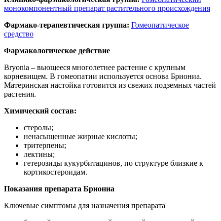
монокомпонентный препарат растительного происхождения
Фармако-терапевтическая группа:
Гомеопатическое
средство
Фармакологическое действие
Bryonia – вьющееся многолетнее растение с крупным
корневищем. В гомеопатии используется основа Бриониа.
Материнская настойка готовится из свежих подземных частей
растения.
Химический состав:
стеролы;
ненасыщенные жирные кислоты;
тритерпены;
лектины;
гетерозиды кукурбитацинов, по структуре близкие к
кортикостероидам.
Показания препарата Бриониа
Ключевые симптомы для назначения препарата