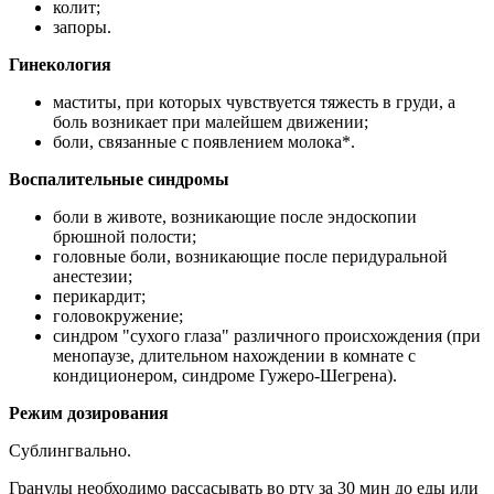
колит;
запоры.
Гинекология
маститы, при которых чувствуется тяжесть в груди, а
боль возникает при малейшем движении;
боли, связанные с появлением молока*.
Воспалительные синдромы
боли в животе, возникающие после эндоскопии
брюшной полости;
головные боли, возникающие после перидуральной
анестезии;
перикардит;
головокружение;
синдром "сухого глаза" различного происхождения (при
менопаузе, длительном нахождении в комнате с
кондиционером, синдроме Гужеро-Шегрена).
Режим дозирования
Сублингвально.
Гранулы необходимо рассасывать во рту за 30 мин до еды или