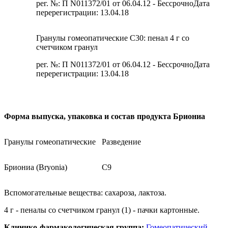
рег. №: П N011372/01 от 06.04.12 - БессрочноДата
перерегистрации: 13.04.18
Гранулы гомеопатические C30: пенал 4 г со
счетчиком гранул
рег. №: П N011372/01 от 06.04.12 - БессрочноДата
перерегистрации: 13.04.18
Форма выпуска, упаковка и состав продукта Бриониа
Гранулы гомеопатические
Разведение
Бриониа (Bryonia)
C9
Вспомогательные вещества: сахароза, лактоза.
4 г - пеналы со счетчиком гранул (1) - пачки картонные.
Клинико-фармакологическая группа:
Гомеопатический