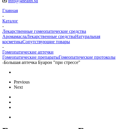
info@4health.su
Главная
-
Каталог
-
Лекарственные гомеопатические средства
Аромамасла
Лекарственные средства
Натуральная
косметика
Сопутствующие товары
-
Гомеопатические аптечки
Гомеопатические препараты
Гомеопатические протоколы
-
Большая аптечка Буарон "при стрессе"
Previous
Next