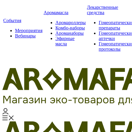
Лекарственные
Аромамасла
средства
События
Аромароллеры
Гомеопатически
Комбо-наборы
препараты
Мероприятия
Ароманаборы
Гомеопатически
Вебинары
Эфирные
аптечки
масла
Гомеопатически
протоколы