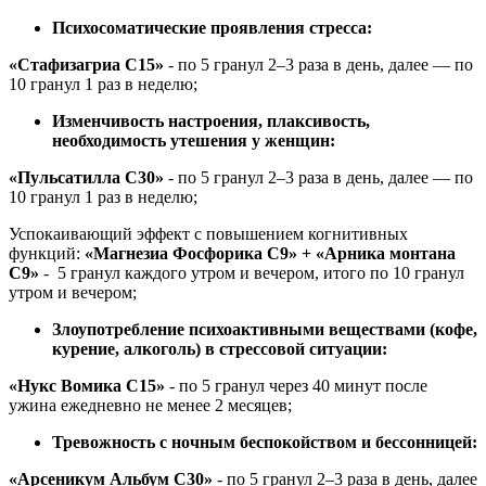
Психосоматические проявления стресса:
«Стафизагриа С15»
- по 5 гранул 2–3 раза в день, далее — по
10 гранул 1 раз в неделю;
Изменчивость настроения, плаксивость,
необходимость утешения у женщин:
«Пульсатилла С30»
- по 5 гранул 2–3 раза в день, далее — по
10 гранул 1 раз в неделю;
Успокаивающий эффект с повышением когнитивных
функций:
«Магнезиа Фосфорика С9» + «Арника монтана
С9»
- 5 гранул каждого утром и вечером, итого по 10 гранул
утром и вечером;
Злоупотребление психоактивными веществами (кофе,
курение, алкоголь) в стрессовой ситуации:
«Нукс Вомика С15»
- по 5 гранул через 40 минут после
ужина ежедневно не менее 2 месяцев;
Тревожность с ночным беспокойством и бессонницей:
«Арсеникум Альбум С30»
- по 5 гранул 2–3 раза в день, далее