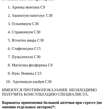
Арника монтана С9
Аконитум напеллус С30
Гельземиум С30
Страмониум С30
Игнатиа амара С30
Стафизагриа С15
Пульсатилла С30
Магнезиа фосфорика С9
Нукс Вомика С15
Арсеникум альбум С30
ИМЕЮТСЯ ПРОТИВОПОКАЗАНИЯ. НЕОБХОДИМО
ПОЛУЧИТЬ КОНСУЛЬТАЦИЮ СПЕЦИАЛИСТА.
Варианты применения большой аптечки при стрессе (по
мнению отдельных авторов)*: