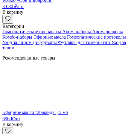
Комбо «Сон и Бодрость»
3 680
₽
/шт
В корзину
Категории
Гомеопатические препараты
Ароманаборы
Аромароллеры
Комбо-наборы
Эфирные масла
Гомеопатические протоколы
Уход за лицом
Диффузоры
Футляры для гомеопатии
Уход за
телом
Рекомендованные товары
Эфирное масло "Лаванда", 5 мл
696
₽
/шт
В корзину