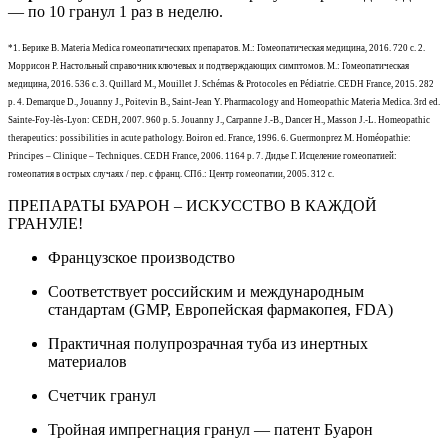
— по 10 гранул 1 раз в неделю.
*1. Берике В. Materia Medica гомеопатических препаратов. М.: Гомеопатическая медицина, 2016. 720 с. 2.
Моррисон Р. Настольный справочник ключевых и подтверждающих симптомов. М.: Гомеопатическая
медицина, 2016. 536 с. 3. Quillard M., Mouillet J. Schémas & Protocoles en Pédiatrie. CEDH France, 2015. 282
p. 4. Demarque D., Jouanny J., Poitevin B., Saint-Jean Y. Pharmacology and Homeopathic Materia Medica. 3rd ed.
Sainte-Foy-lès-Lyon: CEDH, 2007. 960 р. 5. Jouanny J., Carpanne J.-B., Dancer H., Masson J.-L. Homeopathic
therapeutics: possibilities in acute pathology. Boiron ed. France, 1996. 6. Guermonprez M. Homéopathie:
Principes – Clinique – Techniques. CEDH France, 2006. 1164 p. 7. Дидье Г. Исцеление гомеопатией:
гомеопатия в острых случаях / пер. с франц. СПб.: Центр гомеопатии, 2005. 312 с.
ПРЕПАРАТЫ БУАРОН – ИСКУССТВО В КАЖДОЙ
ГРАНУЛЕ!
Французское производство
Соответствует российским и международным
стандартам (GMP, Европейская фармакопея, FDA)
Практичная полупрозрачная туба из инертных
материалов
Счетчик гранул
Тройная импрегнация гранул — патент Буарон