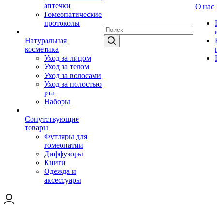
аптечки
О нас
Гомеопатические
протоколы
Натуральная
косметика
Уход за лицом
Уход за телом
Уход за волосами
Уход за полостью
рта
Наборы
Сопутствующие
товары
Футляры для
гомеопатии
Диффузоры
Книги
Одежда и
аксессуары